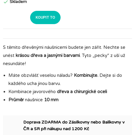
Skladem

KOUPIT TO
S těmito dřevěnými náušnicemi budete jen zářit. Nechte se
unést
krásou dřeva a jasnými barvami
. Tyto „pecky“ z uší už
nesundáte!
Máte obzvlášť veselou náladu?
Kombinujte.
Dejte si do
každého ucha jinou barvu.
Kombinace javorového
dřeva a chirurgické oceli
Průměr
náušnice
10 mm
Doprava ZDARMA do Zásilkovny nebo Balíkovny v
ČR a SR při nákupu nad 1200 Kč