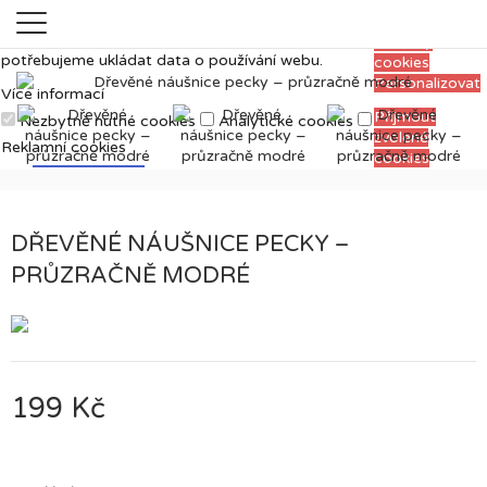
Měříme, ladíme a vylepšujeme, aby pro vás
Přijmout
prohlížení webu bylo co nejpříjemnější. Proto si
všechny
potřebujeme ukládat data o používání webu.
cookies
Personalizovat
Více informací
Přijmout
Nezbytně nutné cookies
Analytické cookies
zvolené
Reklamní cookies
cookies
DŘEVĚNÉ NÁUŠNICE PECKY –
PRŮZRAČNĚ MODRÉ
199 Kč