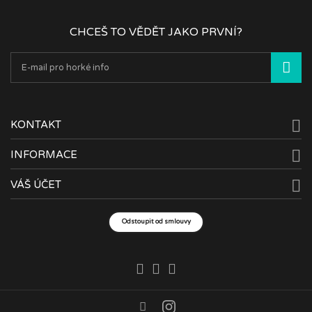
CHCEŠ TO VĚDĚT JAKO PRVNÍ?

KONTAKT

INFORMACE

VÁŠ ÚČET
Odstoupit od smlouvy