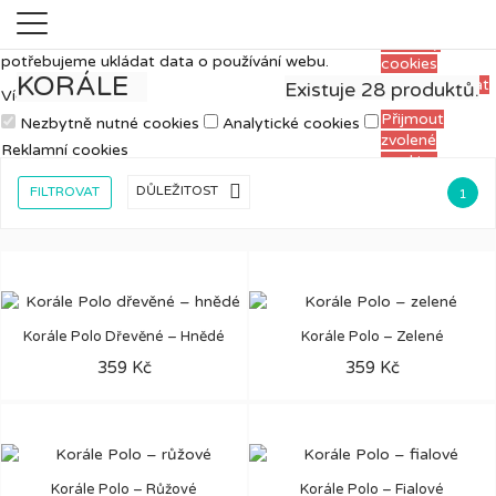
Měříme, ladíme a vylepšujeme, aby pro vás
Přijmout
prohlížení webu bylo co nejpříjemnější. Proto si
všechny
potřebujeme ukládat data o používání webu.
cookies
KORÁLE
Personalizovat
Existuje 28 produktů.
Více informací
Přijmout
Nezbytně nutné cookies
Analytické cookies
zvolené
Reklamní cookies
cookies

DŮLEŽITOST
FILTROVAT
1
Korále Polo Dřevěné – Hnědé
Korále Polo – Zelené
359 Kč
359 Kč
Korále Polo – Růžové
Korále Polo – Fialové