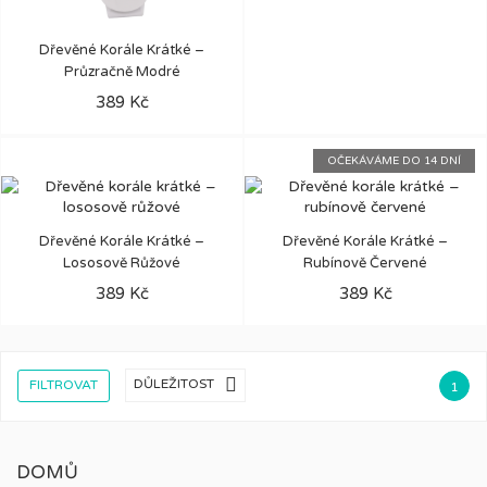
Dřevěné Korále Krátké –
Průzračně Modré
389 Kč
OČEKÁVÁME DO 14 DNÍ
Dřevěné Korále Krátké –
Dřevěné Korále Krátké –
Lososově Růžové
Rubínově Červené
389 Kč
389 Kč

DŮLEŽITOST
FILTROVAT
1
DOMŮ