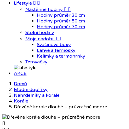
Lifestyle


Nástěnné hodiny


Hodiny průměr 30 cm
Hodiny průměr 50 cm
Hodiny průměr 70 cm
Stolní hodiny
Moje nádobí


Svačinové boxy
Láhve a termosky
Kelímky a termohrnky
Tetovačky
AKCE
Domů
Módní doplňky
Náhrdelníky a korále
Korále
Dřevěné korále dlouhé – průzračně modré
