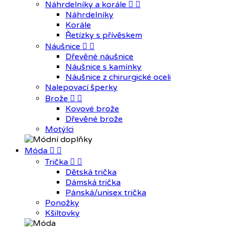
Náhrdelníky a korále


Náhrdelníky
Korále
Řetízky s přívěskem
Náušnice


Dřevěné náušnice
Náušnice s kamínky
Náušnice z chirurgické oceli
Nalepovací šperky
Brože


Kovové brože
Dřevěné brože
Motýlci
Móda


Trička


Dětská trička
Dámská trička
Pánská/unisex trička
Ponožky
Kšiltovky