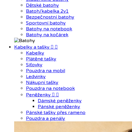
Dětské batohy
Batoh/kabelka 2v1
Bezpečnostní batohy
Sportovní batohy
Batohy na notebook
Batohy na kočárek
Kabelky a tašky


Kabelky
Plátěné tašky
Síťovky
Pouzdra na mobil
Ledvinky
Nákupní tašky
Pouzdra na notebook
Peněženky


Dámské peněženky
Pánské peněženky
Pánské tašky přes rameno
Pouzdra a penály