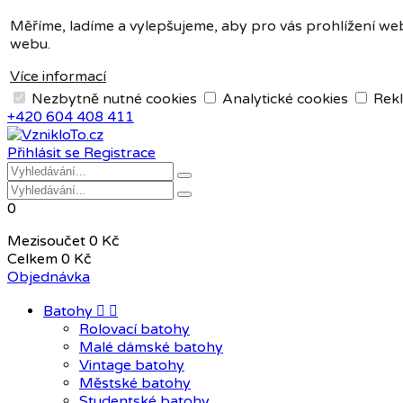
Měna:
CZK
Měříme, ladíme a vylepšujeme, aby pro vás prohlížení web
webu.
CZK
EUR
Více informací
Nezbytně nutné cookies
Analytické cookies
Rekl
+420 604 408 411
Přihlásit se
Registrace
0
Mezisoučet
0 Kč
Celkem
0 Kč
Objednávka
Batohy


Rolovací batohy
Malé dámské batohy
Vintage batohy
Městské batohy
Studentské batohy