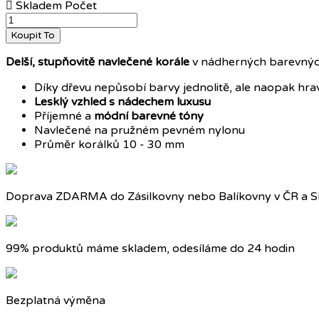

Skladem
Počet
Koupit To
Delší, stupňovitě navlečené korále
v nádherných barevnýc
Díky dřevu nepůsobí barvy jednolitě, ale naopak hra
Lesklý vzhled s nádechem luxusu
Příjemné a
módní barevné tóny
Navlečené na pružném pevném nylonu
Průměr korálků 10 - 30 mm
Doprava ZDARMA do Zásilkovny nebo Balíkovny v ČR a S
99% produktů máme skladem, odesíláme do 24 hodin
Bezplatná výměna