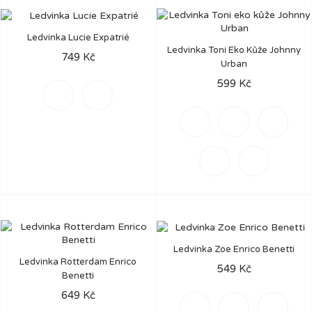
Ledvinka Lucie Expatrié
Ledvinka Toni Eko Kůže Johnny
749 Kč
Urban
599 Kč
Šedá
Černá
Šedá
Béžová
Černá
Fialová
Tmavě
zelená
Ledvinka Zoe Enrico Benetti
Ledvinka Rotterdam Enrico
549 Kč
Benetti
649 Kč
Šedá
Černá
Hnědá