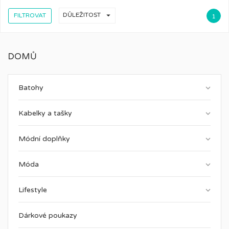

DŮLEŽITOST
FILTROVAT
1
DOMŮ
keyboard_arrow_down
Batohy
keyboard_arrow_down
Kabelky a tašky
keyboard_arrow_down
Módní doplňky
keyboard_arrow_down
Móda
keyboard_arrow_down
Lifestyle
Dárkové poukazy