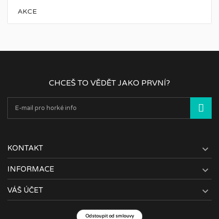
AKCE
CHCEŠ TO VĚDĚT JAKO PRVNÍ?

KONTAKT

INFORMACE

VÁŠ ÚČET
Odstoupit od smlouvy