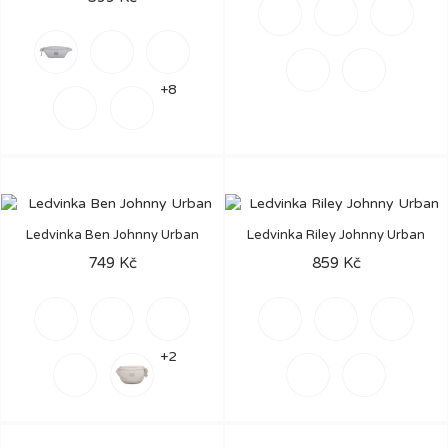
Červená
Černá
Růžová
Šedá
Černá
Růžová
Pískově
Tmavě
šedá
zelená
+8
Tmavě
Šalvějově
modrá
zelená
Ledvinka Ben Johnny Urban
Ledvinka Riley Johnny Urban
749 Kč
859 Kč
Šedá
Černá
Růžová
Šedá
Béžová
Černá
+2
Šalvějově
Pískově
Béžová/
Růžová/
zelená
šedá
šedá
šedá