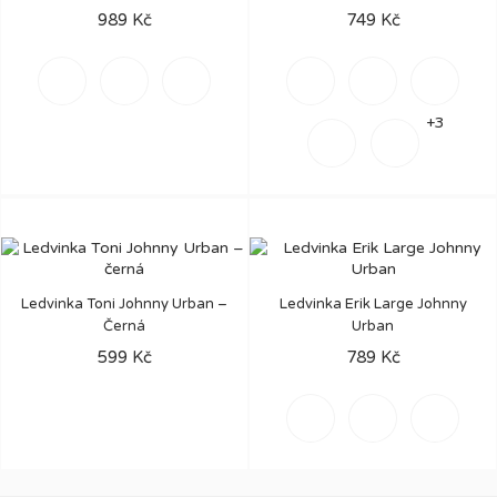
989 Kč
749 Kč
Šedá
Černá
Světle
Šedá
Béžová
Černá
béžová
+3
Zelená
Hnědá
Ledvinka Toni Johnny Urban –
Ledvinka Erik Large Johnny
Černá
Urban
599 Kč
789 Kč
Černá
Pískově
Tmavě
šedá
zelená