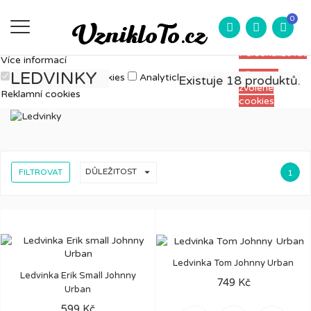
Měříme, ladíme a vylepšujeme, aby pro vás
Přijmout
0
prohlížení webu bylo co nejpříjemnější. Proto si
všechny
potřebujeme ukládat data o používání webu.
cookies
Personalizovat
Více informací
LEDVINKY
Přijmout
Nezbytně nutné cookies
Analytické cookies
Existuje 18 produktů.
zvolené
Reklamní cookies
cookies

DŮLEŽITOST
FILTROVAT
1
Ledvinka Tom Johnny Urban
Ledvinka Erik Small Johnny
749 Kč
Urban
599 Kč