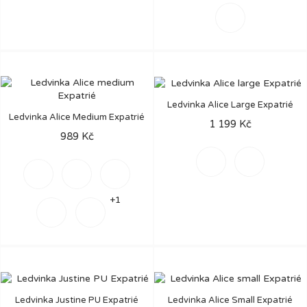
Světle
modrá
Ledvinka Alice Large Expatrié
Ledvinka Alice Medium Expatrié
1 199 Kč
989 Kč
Béžová
Černá
Šedá
Béžová
Černá
+1
Hnědá
Šalvějově
zelená
Ledvinka Justine PU Expatrié
Ledvinka Alice Small Expatrié