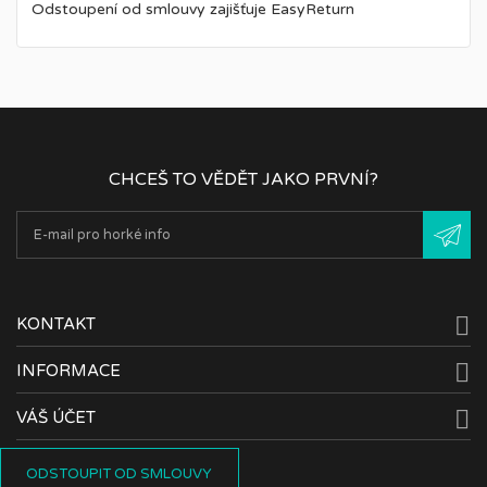
Odstoupení od smlouvy zajišťuje EasyReturn
CHCEŠ TO VĚDĚT JAKO PRVNÍ?

KONTAKT

INFORMACE

VÁŠ ÚČET
ODSTOUPIT OD SMLOUVY