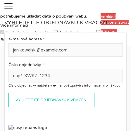
Měříme, ladíme a vylepšujeme, aby pro vás
Přijmout
prohlížení webu bylo co nejpříjemnější. Proto si
všechny
potřebujeme ukládat data o používání webu.
cookies
VYHLEDEJTE OBJEDNÁVKU K VRÁCENÍ
Personalizovat
Více informací
Přijmout
Nezbytně nutné cookies
Analytické cookies
zvolené
e-mailová adresa
*
Reklamní cookies
cookies
Číslo objednávky
*
Číslo objednávky najdete v e-mailové zprávě s informacemi o nákupu.
VYHLEDEJTE OBJEDNÁVKU K VRÁCENÍ