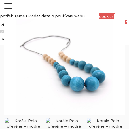
Měříme, ladíme a vylepšujeme, aby pro vás
Přijmout
prohlížení webu bylo co nejpříjemnější. Proto si
všechny
potřebujeme ukládat data o používání webu.
cookies
Personalizovat
Více informací
Přijmout
Nezbytně nutné cookies
Analytické cookies
zvolené
Reklamní cookies
cookies