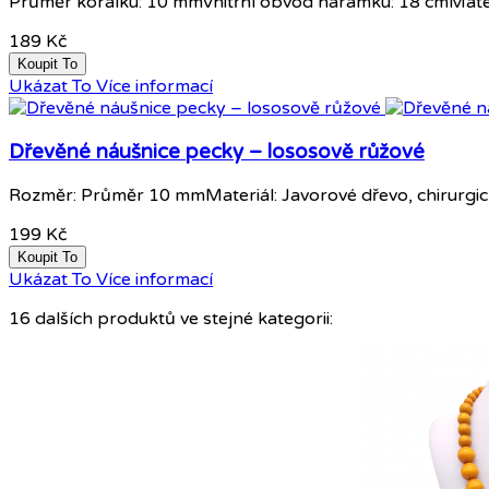
Průměr korálku: 10 mmVnitřní obvod náramku: 18 cmMater
189 Kč
Koupit To
Ukázat To
Více informací
Dřevěné náušnice pecky – lososově růžové
Rozměr: Průměr 10 mmMateriál: Javorové dřevo, chirurgická
199 Kč
Koupit To
Ukázat To
Více informací
16 dalších produktů ve stejné kategorii: