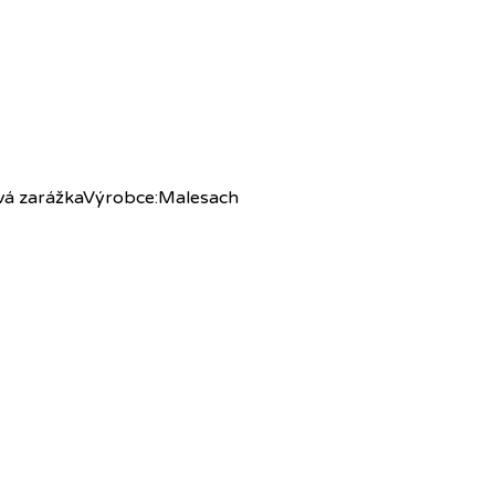
onová zarážkaVýrobce:Malesach