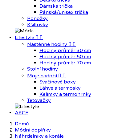
Dětská trička
Dámská trička
Pánská/unisex trička
Ponožky
Kšiltovky
Lifestyle


Nástěnné hodiny


Hodiny průměr 30 cm
Hodiny průměr 50 cm
Hodiny průměr 70 cm
Stolní hodiny
Moje nádobí


Svačinové boxy
Láhve a termosky
Kelímky a termohrnky
Tetovačky
AKCE
Domů
Módní doplňky
Náhrdelníky a korále