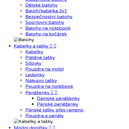
Dětské batohy
Batoh/kabelka 2v1
Bezpečnostní batohy
Sportovní batohy
Batohy na notebook
Batohy na kočárek
Kabelky a tašky


Kabelky
Plátěné tašky
Síťovky
Pouzdra na mobil
Ledvinky
Nákupní tašky
Pouzdra na notebook
Peněženky


Dámské peněženky
Pánské peněženky
Pánské tašky přes rameno
Pouzdra a penály
Módní doplňky

