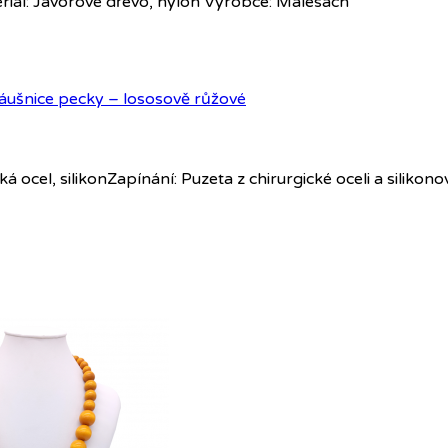
iál: Javorové dřevo, nylon Výrobce: Malesach
 ocel, silikonZapínání: Puzeta z chirurgické oceli a silik