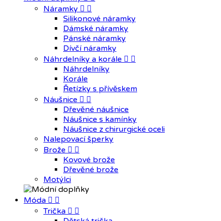
Náramky


Silikonové náramky
Dámské náramky
Pánské náramky
Dívčí náramky
Náhrdelníky a korále


Náhrdelníky
Korále
Řetízky s přívěskem
Náušnice


Dřevěné náušnice
Náušnice s kamínky
Náušnice z chirurgické oceli
Nalepovací šperky
Brože


Kovové brože
Dřevěné brože
Motýlci
Móda


Trička

