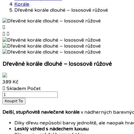
Korále
Dřevěné korále dlouhé – lososově růžové



Dřevěné korále dlouhé – lososově růžové
389 Kč

Skladem
Počet
Koupit To
Delší, stupňovitě navlečené korále
v nádherných barevnýc
Díky dřevu nepůsobí barvy jednolitě, ale naopak hra
Lesklý vzhled s nádechem luxusu