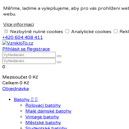
Měna:
CZK
Měříme, ladíme a vylepšujeme, aby pro vás prohlížení web
webu.
CZK
EUR
Více informací
Nezbytně nutné cookies
Analytické cookies
Rekl
+420 604 408 411
Přihlásit se
Registrace
0
Mezisoučet
0 Kč
Celkem
0 Kč
Objednávka
Batohy


Rolovací batohy
Malé dámské batohy
Vintage batohy
Městské batohy
Studentské batohy