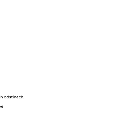
h odstínech.
vě