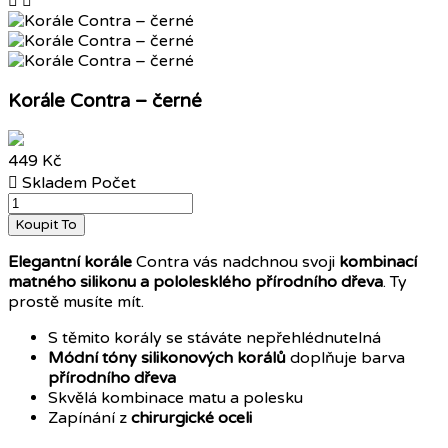


Korále Contra – černé
449 Kč

Skladem
Počet
Koupit To
Elegantní korále
Contra vás nadchnou svoji
kombinací
matného silikonu a pololesklého přírodního dřeva
. Ty
prostě musíte mít.
S těmito korály se stáváte nepřehlédnutelná
Módní tóny silikonových korálů
doplňuje barva
přírodního dřeva
Skvělá kombinace matu a polesku
Zapínání z
chirurgické oceli