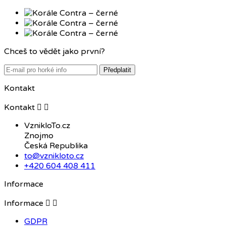
Chceš to vědět jako první?
Předplatit
Kontakt
Kontakt


VznikloTo.cz
Znojmo
Česká Republika
to@vznikloto.cz
+420 604 408 411
Informace
Informace


GDPR