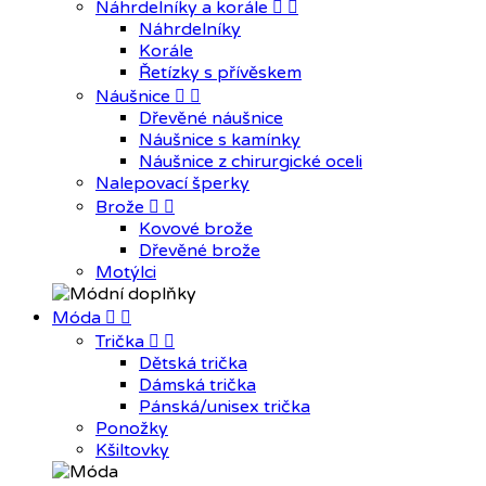
Náhrdelníky a korále


Náhrdelníky
Korále
Řetízky s přívěskem
Náušnice


Dřevěné náušnice
Náušnice s kamínky
Náušnice z chirurgické oceli
Nalepovací šperky
Brože


Kovové brože
Dřevěné brože
Motýlci
Móda


Trička


Dětská trička
Dámská trička
Pánská/unisex trička
Ponožky
Kšiltovky