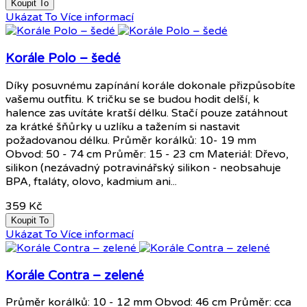
Koupit To
Ukázat To
Více informací
Korále Polo – šedé
Díky posuvnému zapínání korále dokonale přizpůsobíte
vašemu outfitu. K tričku se se budou hodit delší, k
halence zas uvítáte kratší délku. Stačí pouze zatáhnout
za krátké šňůrky u uzlíku a tažením si nastavit
požadovanou délku. Průměr korálků: 10- 19 mm
Obvod: 50 - 74 cm Průměr: 15 - 23 cm Materiál: Dřevo,
silikon (nezávadný potravinářský silikon - neobsahuje
BPA, ftaláty, olovo, kadmium ani...
359 Kč
Koupit To
Ukázat To
Více informací
Korále Contra – zelené
Průměr korálků: 10 - 12 mm Obvod: 46 cm Průměr: cca