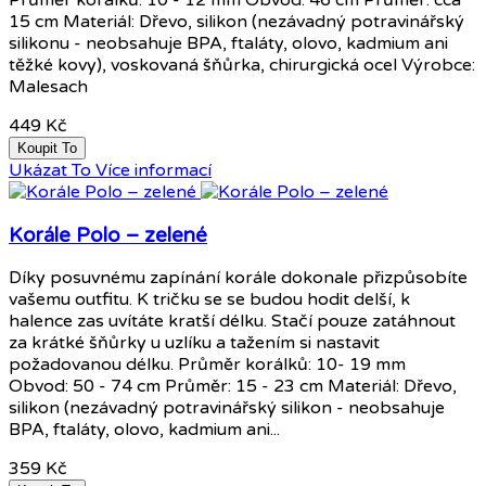
Průměr korálků: 10 - 12 mm Obvod: 46 cm Průměr: cca
15 cm Materiál: Dřevo, silikon (nezávadný potravinářský
silikonu - neobsahuje BPA, ftaláty, olovo, kadmium ani
těžké kovy), voskovaná šňůrka, chirurgická ocel Výrobce:
Malesach
449 Kč
Koupit To
Ukázat To
Více informací
Korále Polo – zelené
Díky posuvnému zapínání korále dokonale přizpůsobíte
vašemu outfitu. K tričku se se budou hodit delší, k
halence zas uvítáte kratší délku. Stačí pouze zatáhnout
za krátké šňůrky u uzlíku a tažením si nastavit
požadovanou délku. Průměr korálků: 10- 19 mm
Obvod: 50 - 74 cm Průměr: 15 - 23 cm Materiál: Dřevo,
silikon (nezávadný potravinářský silikon - neobsahuje
BPA, ftaláty, olovo, kadmium ani...
359 Kč