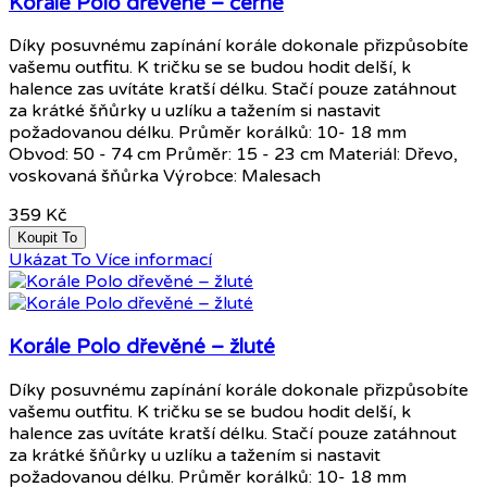
Korále Polo dřevěné – černé
Díky posuvnému zapínání korále dokonale přizpůsobíte
vašemu outfitu. K tričku se se budou hodit delší, k
halence zas uvítáte kratší délku. Stačí pouze zatáhnout
za krátké šňůrky u uzlíku a tažením si nastavit
požadovanou délku. Průměr korálků: 10- 18 mm
Obvod: 50 - 74 cm Průměr: 15 - 23 cm Materiál: Dřevo,
voskovaná šňůrka Výrobce: Malesach
359 Kč
Koupit To
Ukázat To
Více informací
Korále Polo dřevěné – žluté
Díky posuvnému zapínání korále dokonale přizpůsobíte
vašemu outfitu. K tričku se se budou hodit delší, k
halence zas uvítáte kratší délku. Stačí pouze zatáhnout
za krátké šňůrky u uzlíku a tažením si nastavit
požadovanou délku. Průměr korálků: 10- 18 mm