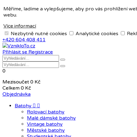
Měna:
CZK
Měříme, ladíme a vylepšujeme, aby pro vás prohlížení web
webu.
CZK
EUR
Více informací
Nezbytně nutné cookies
Analytické cookies
Rekl
+420 604 408 411
Přihlásit se
Registrace
0
Mezisoučet
0 Kč
Celkem
0 Kč
Objednávka
Batohy


Rolovací batohy
Malé dámské batohy
Vintage batohy
Městské batohy
Studentské batohy