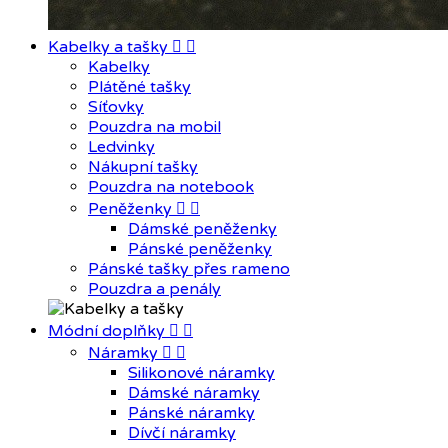
Kabelky a tašky


Kabelky
Plátěné tašky
Síťovky
Pouzdra na mobil
Ledvinky
Nákupní tašky
Pouzdra na notebook
Peněženky


Dámské peněženky
Pánské peněženky
Pánské tašky přes rameno
Pouzdra a penály
Módní doplňky


Náramky


Silikonové náramky
Dámské náramky
Pánské náramky
Dívčí náramky