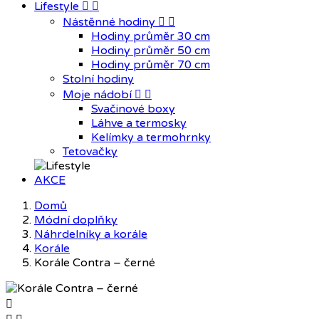
Lifestyle


Nástěnné hodiny


Hodiny průměr 30 cm
Hodiny průměr 50 cm
Hodiny průměr 70 cm
Stolní hodiny
Moje nádobí


Svačinové boxy
Láhve a termosky
Kelímky a termohrnky
Tetovačky
AKCE
Domů
Módní doplňky
Náhrdelníky a korále
Korále
Korále Contra – černé
