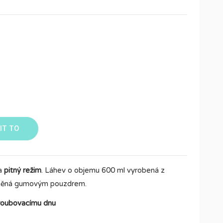
IT TO
na
pitný režim
. Láhev o objemu 600 ml vyrobená z
něná gumovým pouzdrem.
roubovacímu dnu