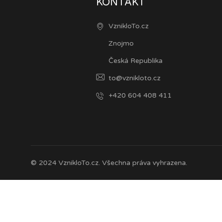
KONTAKT
VznikloTo.cz
Znojmo
Česká Republika
to@vznikloto.cz
+420 604 408 411
© 2024 VznikloTo.cz. Všechna práva vyhrazena.