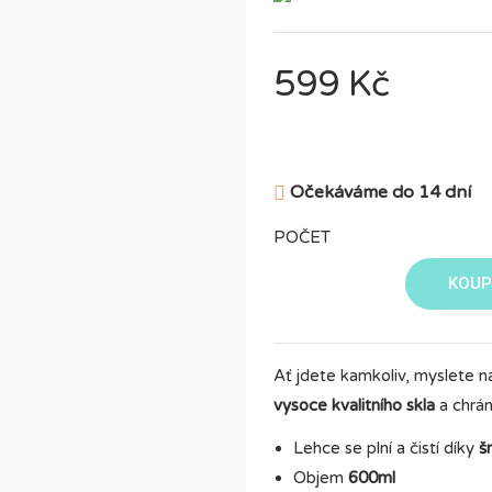
599 Kč
Očekáváme do 14 dní

POČET
KOUP
Ať jdete kamkoliv, myslete 
vysoce kvalitního skla
a chrá
Lehce se plní a čistí díky
š
Objem
600ml