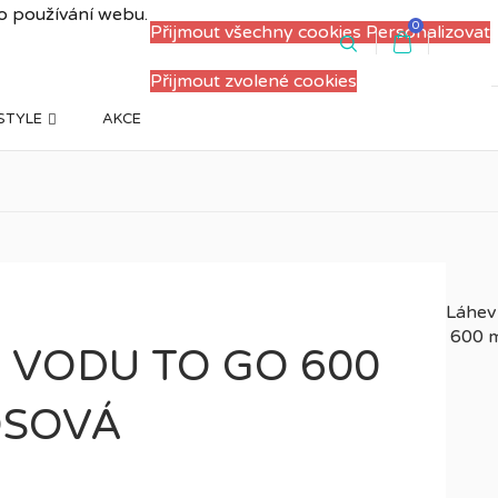
 o používání webu.
0
Přijmout všechny cookies
Personalizovat
PŘIHLÁSIT SE
REGISTRACE
Přijmout zvolené cookies
ESTYLE
AKCE
 VODU TO GO 600
OSOVÁ