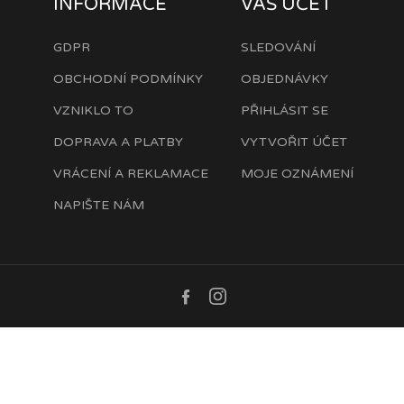
INFORMACE
VÁŠ ÚČET
GDPR
SLEDOVÁNÍ
OBCHODNÍ PODMÍNKY
OBJEDNÁVKY
VZNIKLO TO
PŘIHLÁSIT SE
DOPRAVA A PLATBY
VYTVOŘIT ÚČET
VRÁCENÍ A REKLAMACE
MOJE OZNÁMENÍ
NAPIŠTE NÁM
Facebook
Instagram