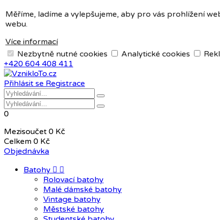
Měna:
CZK
Měříme, ladíme a vylepšujeme, aby pro vás prohlížení web
webu.
CZK
EUR
Více informací
Nezbytně nutné cookies
Analytické cookies
Rekl
+420 604 408 411
Přihlásit se
Registrace
0
Mezisoučet
0 Kč
Celkem
0 Kč
Objednávka
Batohy


Rolovací batohy
Malé dámské batohy
Vintage batohy
Městské batohy
Studentské batohy