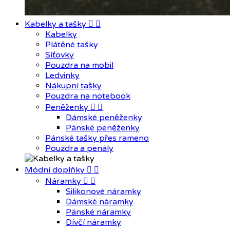
Kabelky a tašky


Kabelky
Plátěné tašky
Síťovky
Pouzdra na mobil
Ledvinky
Nákupní tašky
Pouzdra na notebook
Peněženky


Dámské peněženky
Pánské peněženky
Pánské tašky přes rameno
Pouzdra a penály
Módní doplňky


Náramky


Silikonové náramky
Dámské náramky
Pánské náramky
Dívčí náramky