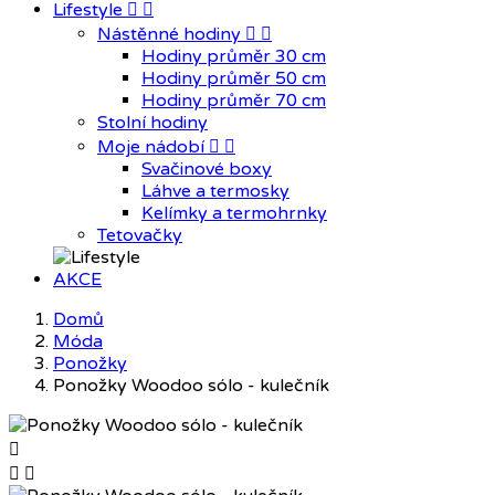
Lifestyle


Nástěnné hodiny


Hodiny průměr 30 cm
Hodiny průměr 50 cm
Hodiny průměr 70 cm
Stolní hodiny
Moje nádobí


Svačinové boxy
Láhve a termosky
Kelímky a termohrnky
Tetovačky
AKCE
Domů
Móda
Ponožky
Ponožky Woodoo sólo - kulečník


