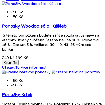
-50 Kč
-50 Kč
Ponožky Woodoo sólo - úškleb
S těmito ponožkami budete zářit a rozdávat úsměvy na
všechny strany. Složení: Česaná bavlna 80 %, Polyamid
15 %, Elastan 5 % Velikosti: 39–42, 43-46 Výrobce:
Lonka
249 Kč
199 Kč
Koupit To
Ukázat To
Více informací
-50 Kč
-50 Kč
Ponožky Krtek
Složení: Česaná bavlna 80 %, Polyamid 15 %, Elastan 5 %