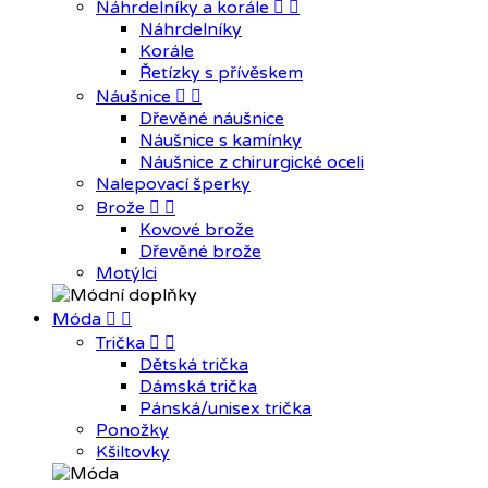
Náhrdelníky a korále


Náhrdelníky
Korále
Řetízky s přívěskem
Náušnice


Dřevěné náušnice
Náušnice s kamínky
Náušnice z chirurgické oceli
Nalepovací šperky
Brože


Kovové brože
Dřevěné brože
Motýlci
Móda


Trička


Dětská trička
Dámská trička
Pánská/unisex trička
Ponožky
Kšiltovky