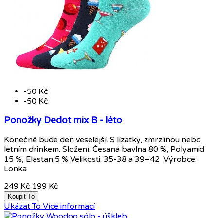
-50 Kč
-50 Kč
Ponožky Dedot mix B - léto
Konečně bude den veselejší. S lízátky, zmrzlinou nebo
letním drinkem. Složení: Česaná bavlna 80 %, Polyamid
15 %, Elastan 5 % Velikosti: 35-38 a 39–42 Výrobce:
Lonka
249 Kč
199 Kč
Koupit To
Ukázat To
Více informací