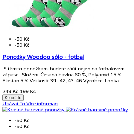
-50 Kč
-50 Kč
Ponožky Woodoo sólo - fotbal
S těmito ponožkami budete zářit nejen na fotbalovém
zápase. Složení: Česaná bavlna 80 %, Polyamid 15 %,
Elastan 5 % Velikosti: 39–42, 43-46 Výrobce: Lonka
249 Kč
199 Kč
Koupit To
Ukázat To
Více informací
-50 Kč
-50 Kč