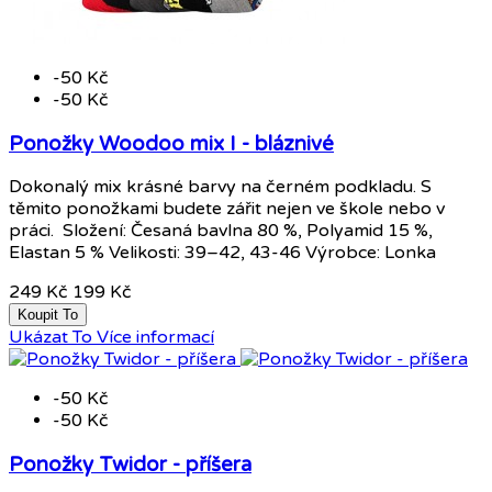
-50 Kč
-50 Kč
Ponožky Woodoo mix I - bláznivé
Dokonalý mix krásné barvy na černém podkladu. S
těmito ponožkami budete zářit nejen ve škole nebo v
práci. Složení: Česaná bavlna 80 %, Polyamid 15 %,
Elastan 5 % Velikosti: 39–42, 43-46 Výrobce: Lonka
249 Kč
199 Kč
Koupit To
Ukázat To
Více informací
-50 Kč
-50 Kč
Ponožky Twidor - příšera