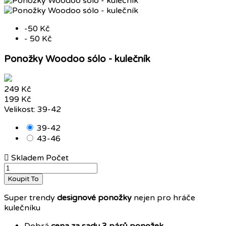
-50 Kč
- 50 Kč
Ponožky Woodoo sólo - kulečník
249 Kč
199 Kč
Velikost: 39-42
39-42
43-46

Skladem
Počet
Koupit To
Super trendy
designové ponožky
nejen pro hráče
kulečníku