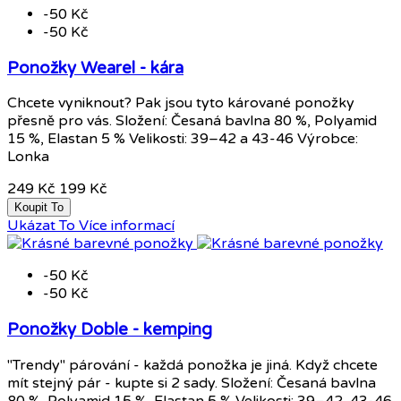
-50 Kč
-50 Kč
Ponožky Wearel - kára
Chcete vyniknout? Pak jsou tyto kárované ponožky
přesně pro vás. Složení: Česaná bavlna 80 %, Polyamid
15 %, Elastan 5 % Velikosti: 39–42 a 43-46 Výrobce:
Lonka
249 Kč
199 Kč
Koupit To
Ukázat To
Více informací
-50 Kč
-50 Kč
Ponožky Doble - kemping
"Trendy" párování - každá ponožka je jiná. Když chcete
mít stejný pár - kupte si 2 sady. Složení: Česaná bavlna
80 %, Polyamid 15 %, Elastan 5 % Velikosti: 39–42, 43-46