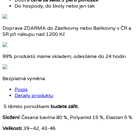
Dobrá
cena za sadu 3 párů ponožek
Do hospody, do školy nebo jen tak
Doprava ZDARMA do Zásilkovny nebo Balíkovny v ČR a
SR při nákupu nad 1200 Kč
99% produktů máme skladem, odesíláme do 24 hodin
Bezplatná výměna
Popis
Detaily produktu
S těmito ponožkami
budete zářit.
Složení:
Česaná bavlna 80 %, Polyamid 15 %, Elastan 5 %
Velikosti:
39–42, 43-46