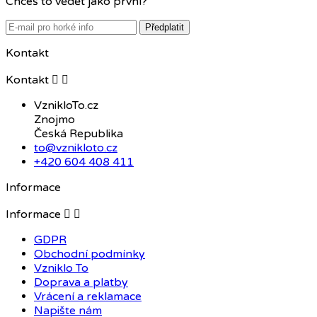
Chceš to vědět jako první?
Předplatit
Kontakt
Kontakt


VznikloTo.cz
Znojmo
Česká Republika
to@vznikloto.cz
+420 604 408 411
Informace
Informace


GDPR
Obchodní podmínky
Vzniklo To
Doprava a platby
Vrácení a reklamace
Napište nám