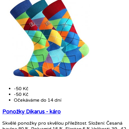
-50 Kč
-50 Kč
Očekáváme do 14 dní
Ponožky Dikarus - káro
Skvělé ponožky pro skvělou příležitost. Složení: Česaná
bavlna 80 %, Polyamid 15 %, Elastan 5 % Velikosti: 39–42