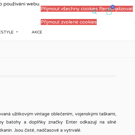
 o používání webu.
0
Přijmout všechny cookies
Personalizovat
PŘIHLÁSIT SE
REGISTRACE
Přijmout zvolené cookies
FESTYLE
AKCE
ovaná užitkovým vintage oblečením, vojenskými taškami,
ny batohy a doplňky značky Enter odkazují na silné
kanin. Jsou čisté, nadčasové a vytrvalé.