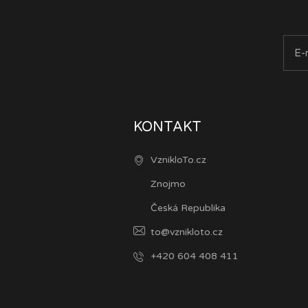
KONTAKT
VznikloTo.cz
Znojmo
Česká Republika
to@vznikloto.cz
+420 604 408 411