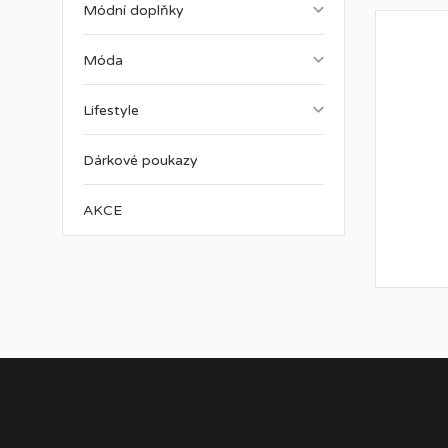
keyboard_arrow_down
Módní doplňky
keyboard_arrow_down
Móda
keyboard_arrow_down
Lifestyle
Dárkové poukazy
AKCE