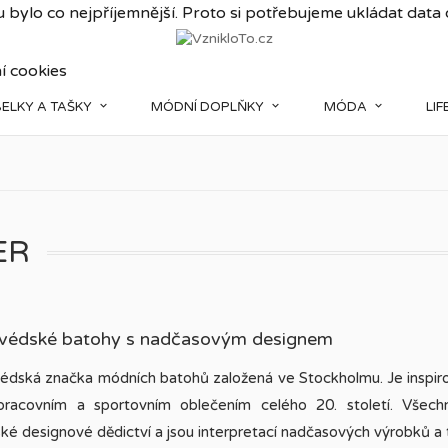
 bylo co nejpříjemnější. Proto si potřebujeme ukládat data
í cookies
ELKY A TAŠKY
MÓDNÍ DOPLŇKY
MÓDA
LI
ER
 švédské batohy s nadčasovým designem
védská značka módních batohů založená ve Stockholmu. Je inspir
pracovním a sportovním oblečením celého 20. století. Všech
ké designové dědictví a jsou interpretací nadčasových výrobků a t