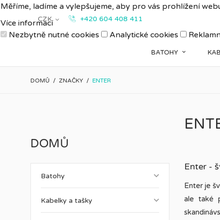
Měříme, ladíme a vylepšujeme, aby pro vás prohlížení webu
CZK
+420 604 408 411
Více informací
Nezbytně nutné cookies
Analytické cookies
Reklamn
BATOHY
KAB
DOMŮ
ZNAČKY
ENTER
ENT
DOMŮ
Enter -
keyboard_arrow_down
Batohy
Enter je š
ale také 
keyboard_arrow_down
Kabelky a tašky
skandinávs