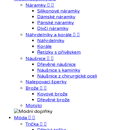
Náramky


Silikonové náramky
Dámské náramky
Pánské náramky
Dívčí náramky
Náhrdelníky a korále


Náhrdelníky
Korále
Řetízky s přívěskem
Náušnice


Dřevěné náušnice
Náušnice s kamínky
Náušnice z chirurgické oceli
Nalepovací šperky
Brože


Kovové brože
Dřevěné brože
Motýlci
Móda


Trička

