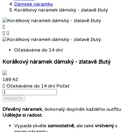
Dámské náramky
Korálkový náramek dámský - zlatavě žlutý



Očekáváme do 14 dní
Korálkový náramek dámský - zlatavě žlutý
189 Kč

Očekáváme do 14 dní
Počet
Koupit To
Dřevěný náramek
, dokonalý doplněk každého outfitu.
Udělejte si radost.
Vypadá skvěle
samostatně
, ale také
vrstvený
s
jinými náramky