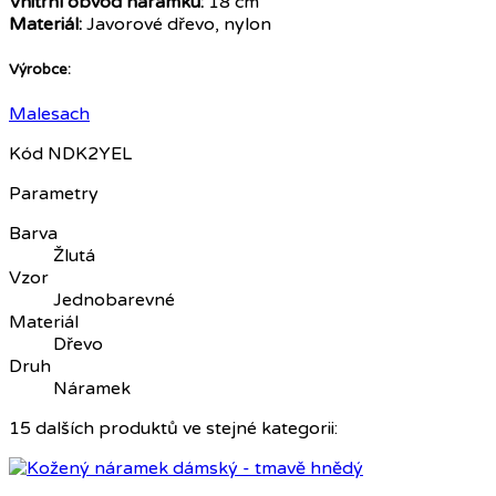
Vnitřní obvod náramku:
18 cm
Materiál:
Javorové dřevo, nylon
Výrobce:
Malesach
Kód
NDK2YEL
Parametry
Barva
Žlutá
Vzor
Jednobarevné
Materiál
Dřevo
Druh
Náramek
15 dalších produktů ve stejné kategorii: