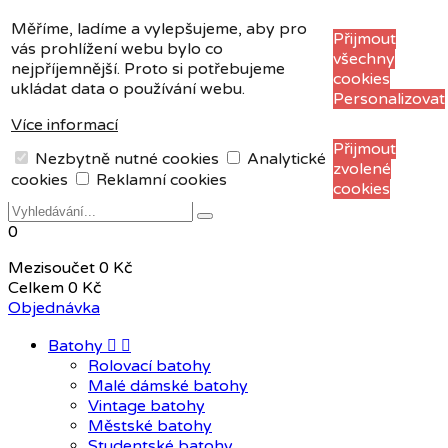
Měna:
CZK
Měříme, ladíme a vylepšujeme, aby pro
Přijmout
vás prohlížení webu bylo co
CZK
všechny
nejpříjemnější. Proto si potřebujeme
EUR
cookies
ukládat data o používání webu.
Personalizovat
Více informací
+420 604 408 411
Přijmout
Nezbytně nutné cookies
Analytické
zvolené
Přihlásit se
Registrace
cookies
Reklamní cookies
cookies
0
Mezisoučet
0 Kč
Celkem
0 Kč
Objednávka
Batohy


Rolovací batohy
Malé dámské batohy
Vintage batohy
Městské batohy
Studentské batohy