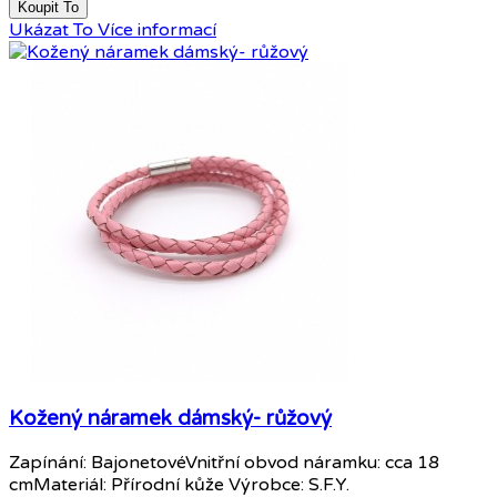
Koupit To
Ukázat To
Více informací
Kožený náramek dámský- růžový
Zapínání: BajonetovéVnitřní obvod náramku: cca 18
cmMateriál: Přírodní kůže Výrobce: S.F.Y.