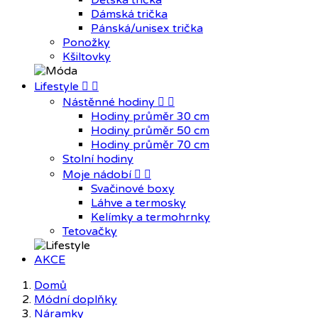
Dětská trička
Dámská trička
Pánská/unisex trička
Ponožky
Kšiltovky
Lifestyle


Nástěnné hodiny


Hodiny průměr 30 cm
Hodiny průměr 50 cm
Hodiny průměr 70 cm
Stolní hodiny
Moje nádobí


Svačinové boxy
Láhve a termosky
Kelímky a termohrnky
Tetovačky
AKCE
Domů
Módní doplňky
Náramky