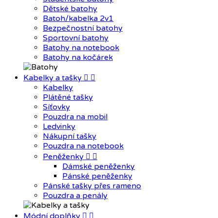
Dětské batohy
Batoh/kabelka 2v1
Bezpečnostní batohy
Sportovní batohy
Batohy na notebook
Batohy na kočárek
Kabelky a tašky


Kabelky
Plátěné tašky
Síťovky
Pouzdra na mobil
Ledvinky
Nákupní tašky
Pouzdra na notebook
Peněženky


Dámské peněženky
Pánské peněženky
Pánské tašky přes rameno
Pouzdra a penály
Módní doplňky

