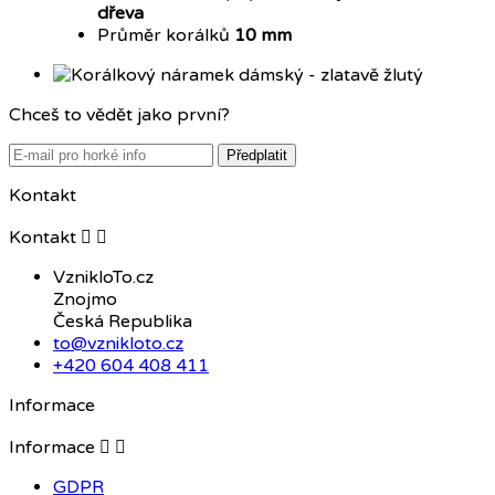
dřeva
Průměr korálků
10 mm
Chceš to vědět jako první?
Předplatit
Kontakt
Kontakt


VznikloTo.cz
Znojmo
Česká Republika
to@vznikloto.cz
+420 604 408 411
Informace
Informace


GDPR