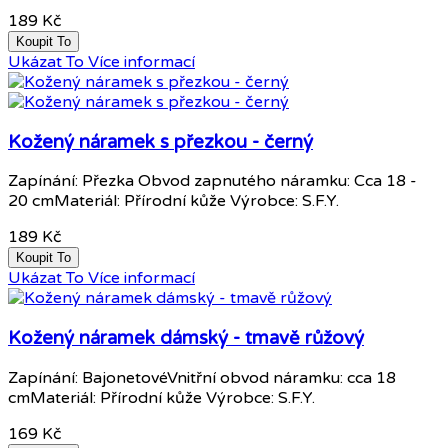
189 Kč
Koupit To
Ukázat To
Více informací
Kožený náramek s přezkou - černý
Zapínání: Přezka Obvod zapnutého náramku: Cca 18 -
20 cmMateriál: Přírodní kůže Výrobce: S.F.Y.
189 Kč
Koupit To
Ukázat To
Více informací
Kožený náramek dámský - tmavě růžový
Zapínání: BajonetovéVnitřní obvod náramku: cca 18
cmMateriál: Přírodní kůže Výrobce: S.F.Y.
169 Kč