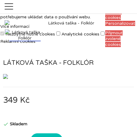
Měříme, ladíme a vylepšujeme, aby pro vás
Přijmout
prohlížení webu bylo co nejpříjemnější. Proto si
všechny
potřebujeme ukládat data o používání webu.
cookies
Personalizovat
Více informací
Přijmout
Nezbytně nutné cookies
Analytické cookies
zvolené
Reklamní cookies
cookies
LÁTKOVÁ TAŠKA - FOLKLÓR
349 Kč
Skladem
