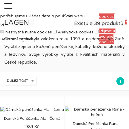
Měříme, ladíme a vylepšujeme, aby pro vás
Přijmout
prohlížení webu bylo co nejpříjemnější. Proto si
všechny
potřebujeme ukládat data o používání webu.
cookies
LAGEN
Personalizovat
Existuje 39 produktů.
Více informací
Přijmout
Nezbytně nutné cookies
Analytické cookies
zvolené
Firma Lagen byla založena roku 1997 a najdeme ji ve Zlíně.
Reklamní cookies
cookies
Vyrábí zejména kožené peněženky, kabelky, kožené aktovky
a ledvinky. Svoje výrobky vyrábí z kvalitních materiálů v
České republice.

DŮLEŽITOST
1
Dámská Peněženka Ala - Černá
Dámská Peněženka Runa -
989 Kč