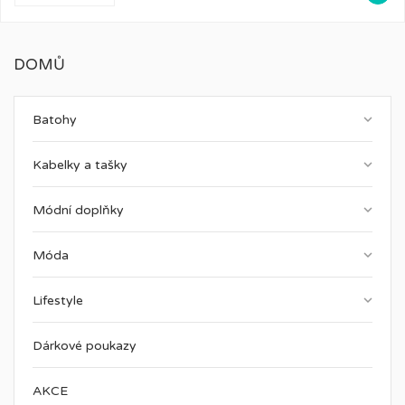
DOMŮ
keyboard_arrow_down
Batohy
keyboard_arrow_down
Kabelky a tašky
keyboard_arrow_down
Módní doplňky
keyboard_arrow_down
Móda
keyboard_arrow_down
Lifestyle
Dárkové poukazy
AKCE