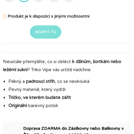

Produkt je k dispozici s jinými možnostmi
KOUPIT TO
Neustále přemýšlíte, co si obléct
k džínům, šortkám nebo
ležérní sukni
? Triko Vipe vás určitě nadchne.
Pěkný a
padnoucí střih
, co se neokouká
Pevný materiál, který vydrží
Tričko, ve kterém budete zářit
Originální
barevný potisk
Doprava ZDARMA do Zásilkovny nebo Balíkovny v