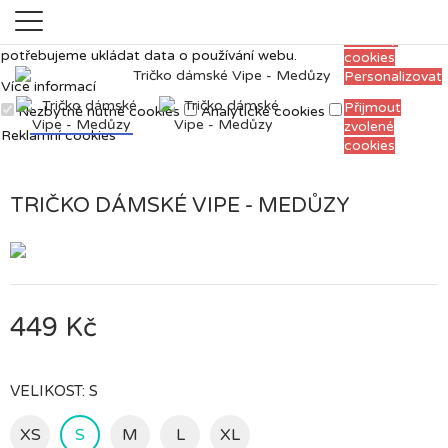
Měříme, ladíme a vylepšujeme, aby pro vás
Přijmout
prohlížení webu bylo co nejpříjemnější. Proto si
všechny
potřebujeme ukládat data o používání webu.
cookies
Personalizovat
Více informací
Přijmout
Nezbytně nutné cookies
Analytické cookies
zvolené
Reklamní cookies
cookies
TRIČKO DÁMSKÉ VIPE - MEDŮZY
449 Kč
VELIKOST: S
XS
S
M
L
XL