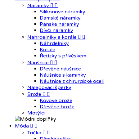
Náramky


Silikonové náramky
Dámské náramky
Pánské náramky
Dívčí náramky
Náhrdelníky a korále


Náhrdelníky
Korále
Řetízky s přívěskem
Náušnice


Dřevěné náušnice
Náušnice s kamínky
Náušnice z chirurgické oceli
Nalepovací šperky
Brože


Kovové brože
Dřevěné brože
Motýlci
Móda


Trička

