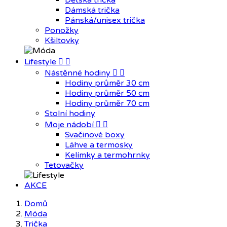
Dětská trička
Dámská trička
Pánská/unisex trička
Ponožky
Kšiltovky
Lifestyle


Nástěnné hodiny


Hodiny průměr 30 cm
Hodiny průměr 50 cm
Hodiny průměr 70 cm
Stolní hodiny
Moje nádobí


Svačinové boxy
Láhve a termosky
Kelímky a termohrnky
Tetovačky
AKCE
Domů
Móda
Trička