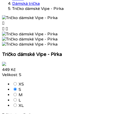
Dámská trička
Tričko dámské Vipe - Pírka



Tričko dámské Vipe - Pírka
449 Kč
Velikost: S
XS
S
M
L
XL