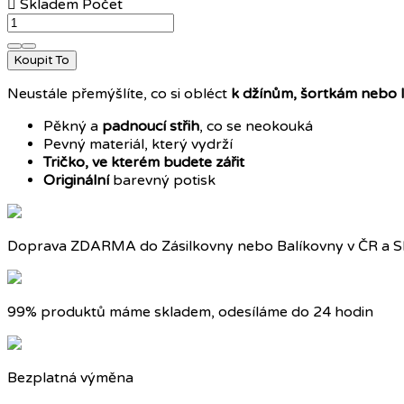

Skladem
Počet
Koupit To
Neustále přemýšlíte, co si obléct
k džínům, šortkám nebo l
Pěkný a
padnoucí střih
, co se neokouká
Pevný materiál, který vydrží
Tričko, ve kterém budete zářit
Originální
barevný potisk
Doprava ZDARMA do Zásilkovny nebo Balíkovny v ČR a S
99% produktů máme skladem, odesíláme do 24 hodin
Bezplatná výměna