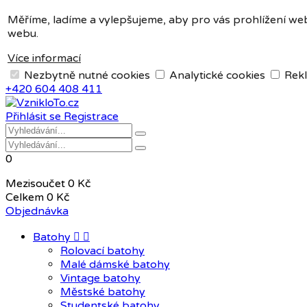
Měna:
CZK
Měříme, ladíme a vylepšujeme, aby pro vás prohlížení web
webu.
CZK
EUR
Více informací
Nezbytně nutné cookies
Analytické cookies
Rekl
+420 604 408 411
Přihlásit se
Registrace
0
Mezisoučet
0 Kč
Celkem
0 Kč
Objednávka
Batohy


Rolovací batohy
Malé dámské batohy
Vintage batohy
Městské batohy
Studentské batohy