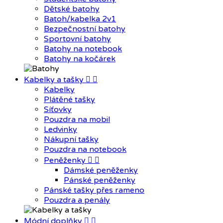
Dětské batohy
Batoh/kabelka 2v1
Bezpečnostní batohy
Sportovní batohy
Batohy na notebook
Batohy na kočárek
Kabelky a tašky


Kabelky
Plátěné tašky
Síťovky
Pouzdra na mobil
Ledvinky
Nákupní tašky
Pouzdra na notebook
Peněženky


Dámské peněženky
Pánské peněženky
Pánské tašky přes rameno
Pouzdra a penály
Módní doplňky

