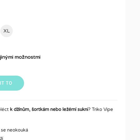
XL
s jinými možnostmi
IT TO
bléct
k džínům, šortkám nebo ležérní sukni
? Triko Vipe
o se neokouká
ží