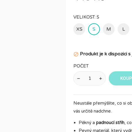
VELIKOST: S
XS
S
M
L
Produkt je k dispozici 

POČET
KOUP
Neustále přemýšlíte, co si o
vás určitě nadchne.
Pěkný a
padnoucí střih
, c
Pevný materiál, který vydr