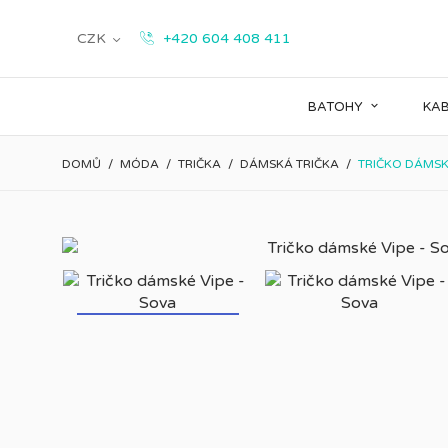
Měříme, ladíme a vylepšujeme, aby pro vás prohlížení webu
CZK
+420 604 408 411
Více informací
Nezbytně nutné cookies
Analytické cookies
Reklamn
BATOHY
KAB
DOMŮ
MÓDA
TRIČKA
DÁMSKÁ TRIČKA
TRIČKO DÁMSKÉ