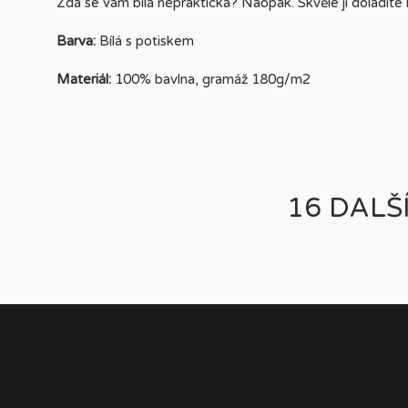
Zdá se vám bílá nepraktická? Naopak. Skvěle ji doladíte 
Barva:
Bílá s potiskem
Materiál:
100% bavlna, gramáž 180g/m2
16 DALŠ