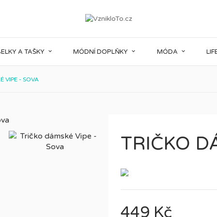
 bylo co nejpříjemnější. Proto si potřebujeme ukládat data
í cookies
ELKY A TAŠKY
MÓDNÍ DOPLŇKY
MÓDA
LI
 VIPE - SOVA
TRIČKO D
449 Kč