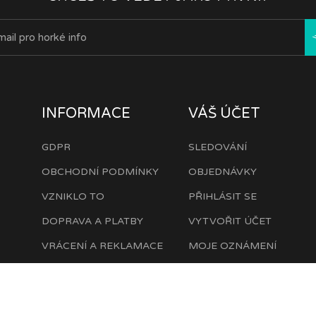
INFORMACE
VÁŠ ÚČET
GDPR
SLEDOVÁNÍ
OBCHODNÍ PODMÍNKY
OBJEDNÁVKY
VZNIKLO TO
PŘIHLÁSIT SE
DOPRAVA A PLATBY
VYTVOŘIT ÚČET
VRÁCENÍ A REKLAMACE
MOJE OZNÁMENÍ
NAPIŠTE NÁM