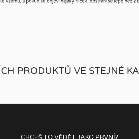
ke všemu, a pokud se objeví nějaký flíček, odstraní se lépe než z 
ÍCH PRODUKTŮ VE STEJNÉ KA
CHCEŠ TO VĚDĚT JAKO PRVNÍ?