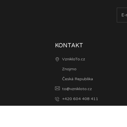
KONTAKT
VznikloTo.cz
Znojmo
Česká Republika
to@vznikloto.cz
+420 604 408 411