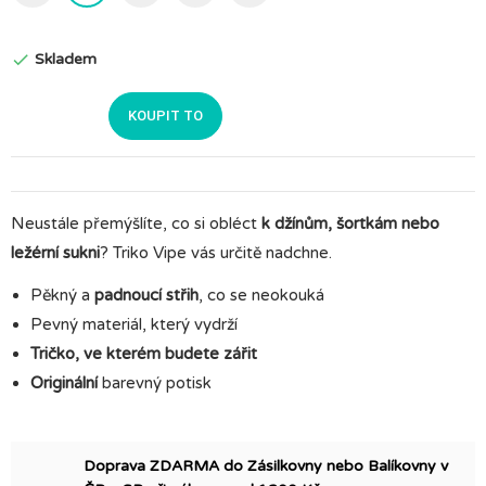
Skladem

KOUPIT TO
Neustále přemýšlíte, co si obléct
k džínům, šortkám nebo
ležérní sukni
? Triko Vipe vás určitě nadchne.
Pěkný a
padnoucí střih
, co se neokouká
Pevný materiál, který vydrží
Tričko, ve kterém budete zářit
Originální
barevný potisk
Doprava ZDARMA do Zásilkovny nebo Balíkovny v