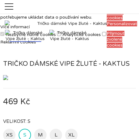
Měříme, ladíme a vylepšujeme, aby pro vás
Přijmout
prohlížení webu bylo co nejpříjemnější. Proto si
všechny
potřebujeme ukládat data o používání webu.
cookies
Personalizovat
Více informací
Přijmout
Nezbytně nutné cookies
Analytické cookies
zvolené
Reklamní cookies
cookies
TRIČKO DÁMSKÉ VIPE ŽLUTÉ - KAKTUS
469 Kč
VELIKOST: S
XS
S
M
L
XL