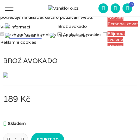
Měříme, ladíme a vylepšujeme, aby pro vás
0
Přijmout
prohlížení webu bylo co nejpříjemnější. Proto si
všechny
potřebujeme ukládat data o používání webu.
cookies
Personalizovat
Více informací
Přijmout
Nezbytně nutné cookies
Analytické cookies
zvolené
Reklamní cookies
cookies
BROŽ AVOKÁDO
189 Kč

Skladem
KOUPIT TO