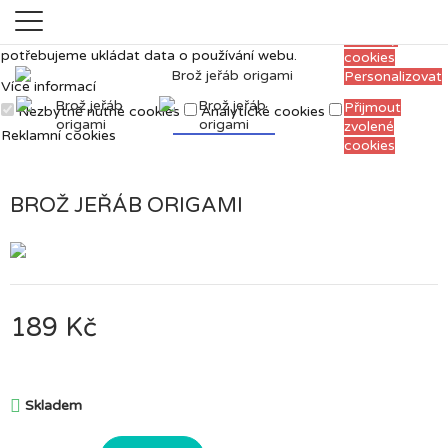
Měříme, ladíme a vylepšujeme, aby pro vás
Přijmout
prohlížení webu bylo co nejpříjemnější. Proto si
všechny
potřebujeme ukládat data o používání webu.
cookies
Personalizovat
Více informací
Přijmout
Nezbytně nutné cookies
Analytické cookies
zvolené
Reklamní cookies
cookies
BROŽ JEŘÁB ORIGAMI
189 Kč

Skladem