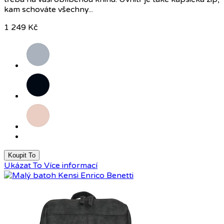
kam schováte všechny...
1 249 Kč
Šedá
Černá
Růžová
Koupit To
Ukázat To
Více informací