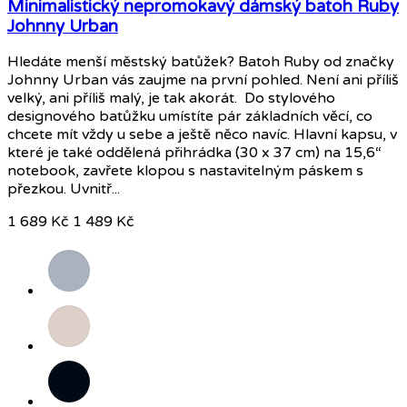
Minimalistický nepromokavý dámský batoh Ruby
Johnny Urban
Hledáte menší městský batůžek? Batoh Ruby od značky
Johnny Urban vás zaujme na první pohled. Není ani příliš
velký, ani příliš malý, je tak akorát. Do stylového
designového batůžku umístíte pár základních věcí, co
chcete mít vždy u sebe a ještě něco navíc. Hlavní kapsu, v
které je také oddělená přihrádka (30 x 37 cm) na 15,6“
notebook, zavřete klopou s nastavitelným páskem s
přezkou. Uvnitř...
1 689 Kč
1 489 Kč
Šedá
Béžová
Černá