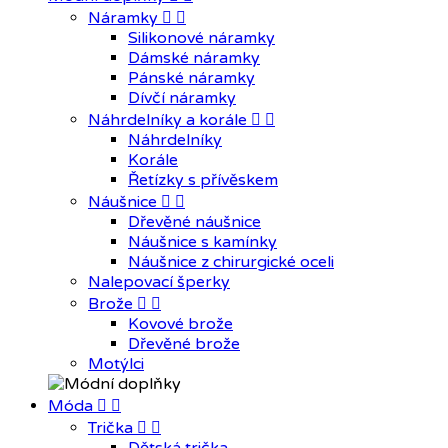
Náramky


Silikonové náramky
Dámské náramky
Pánské náramky
Dívčí náramky
Náhrdelníky a korále


Náhrdelníky
Korále
Řetízky s přívěskem
Náušnice


Dřevěné náušnice
Náušnice s kamínky
Náušnice z chirurgické oceli
Nalepovací šperky
Brože


Kovové brože
Dřevěné brože
Motýlci
Móda


Trička

