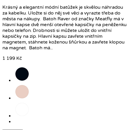
Krásný a elegantní módní batůžek je skvělou náhradou
za kabelku. Uložte si do něj své věci a vyrazte třeba do
města na nákupy. Batoh Raver od značky Meatfly má v
hlavní kapse dvě menší otevřené kapsičky na peněženku
nebo telefon. Drobnosti si můžete uložit do vnitřní
kapsičky na zip. Hlavní kapsu zavřete vnitřním
magnetem, stáhnete koženou šňůrkou a zavřete klopou
na magnet. Batoh má...
1 199 Kč
Černá
Růžová
Černá/
šedá