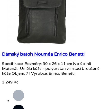
Dámský batoh Nouméa Enrico Benetti
Specifikace: Rozměry: 30 x 26 x 11 cm (v x š x hl)
Materiál: Umělá kůže - polyuretan v imitaci broušené
kůže Objem: 7 l Výrobce: Enrico Benetti
1 249 Kč
Šedá
Černá