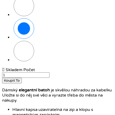
Hnědá
Růžová

Skladem
Počet
Koupit To
Dámský
elegantní batoh
je skvělou náhradou za kabelku.
Uložte si do něj své věci a vyrazte třeba do města na
nákupy.
Hlavní kapsa uzavíratelná na zip a klopu s
magnetickým zapínáním