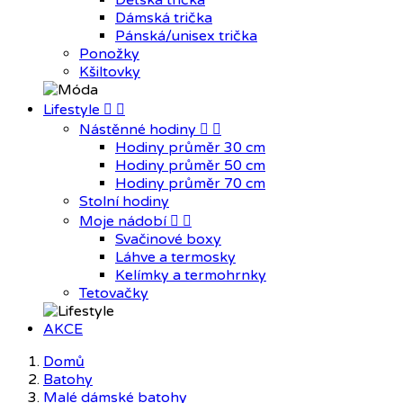
Dětská trička
Dámská trička
Pánská/unisex trička
Ponožky
Kšiltovky
Lifestyle


Nástěnné hodiny


Hodiny průměr 30 cm
Hodiny průměr 50 cm
Hodiny průměr 70 cm
Stolní hodiny
Moje nádobí


Svačinové boxy
Láhve a termosky
Kelímky a termohrnky
Tetovačky
AKCE
Domů
Batohy
Malé dámské batohy