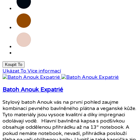
Hnědá
Růžová
Koupit To
Ukázat To
Více informací
Batoh Anouk Expatrié
Stylový batoh Anouk vás na první pohled zaujme
kombinací pevného bavlněného plátna a veganské kůže.
Tyto materiály jsou vysoce kvalitní a díky impregnaci
odolávají vodě. Hlavní bavlněná kapsa s podšívkou
obsahuje oddělenou přihrádku až na 13“ notebook. A
pokud nemáte notebook, nevadí, přihrádka poslouží
třeba na vaši oblíbenou knihu. Uvnitř je také kapsička zip,