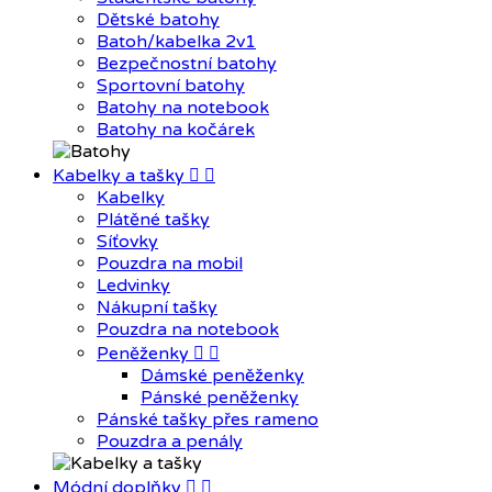
Dětské batohy
Batoh/kabelka 2v1
Bezpečnostní batohy
Sportovní batohy
Batohy na notebook
Batohy na kočárek
Kabelky a tašky


Kabelky
Plátěné tašky
Síťovky
Pouzdra na mobil
Ledvinky
Nákupní tašky
Pouzdra na notebook
Peněženky


Dámské peněženky
Pánské peněženky
Pánské tašky přes rameno
Pouzdra a penály
Módní doplňky

