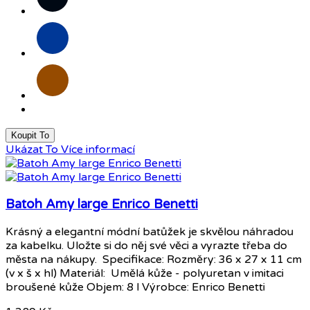
Modrá
Hnědá
Koupit To
Ukázat To
Více informací
Batoh Amy large Enrico Benetti
Krásný a elegantní módní batůžek je skvělou náhradou
za kabelku. Uložte si do něj své věci a vyrazte třeba do
města na nákupy. Specifikace: Rozměry: 36 x 27 x 11 cm
(v x š x hl) Materiál: Umělá kůže - polyuretan v imitaci
broušené kůže Objem: 8 l Výrobce: Enrico Benetti