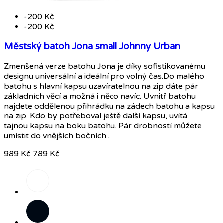
-200 Kč
-200 Kč
Městský batoh Jona small Johnny Urban
Zmenšená verze batohu Jona je díky sofistikovanému
designu universální a ideální pro volný čas.Do malého
batohu s hlavní kapsu uzavíratelnou na zip dáte pár
základních věcí a možná i něco navíc. Uvnitř batohu
najdete oddělenou přihrádku na zádech batohu a kapsu
na zip. Kdo by potřeboval ještě další kapsu, uvítá
tajnou kapsu na boku batohu. Pár drobností můžete
umístit do vnějších bočních...
989 Kč
789 Kč
Písková/
šedá
Černá