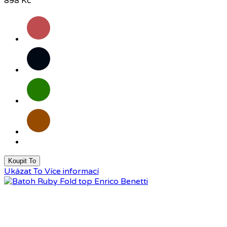
898 Kč
Červená
Černá
Zelená
Hnědá
Koupit To
Ukázat To
Více informací