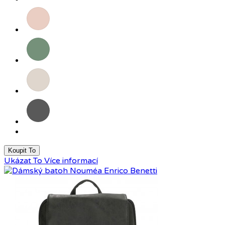
Růžová
Šalvějově
zelená
Pískově
šedá
Tmavě
šedá
Koupit To
Ukázat To
Více informací