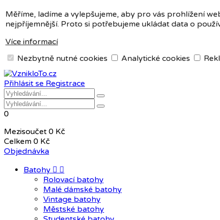
Měna:
CZK
Měříme, ladíme a vylepšujeme, aby pro vás prohlížení we
nejpříjemnější. Proto si potřebujeme ukládat data o použí
CZK
EUR
Více informací
Nezbytně nutné cookies
Analytické cookies
Rekl
+420 604 408 411
Přihlásit se
Registrace
0
Mezisoučet
0 Kč
Celkem
0 Kč
Objednávka
Batohy


Rolovací batohy
Malé dámské batohy
Vintage batohy
Městské batohy
Studentské batohy