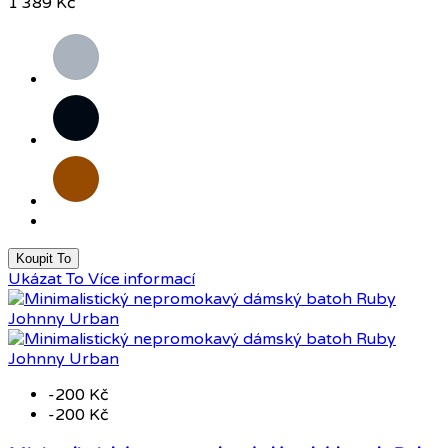
1 389 Kč
Šedá
Černá
Hnědá
Koupit To
Ukázat To
Více informací
-200 Kč
-200 Kč