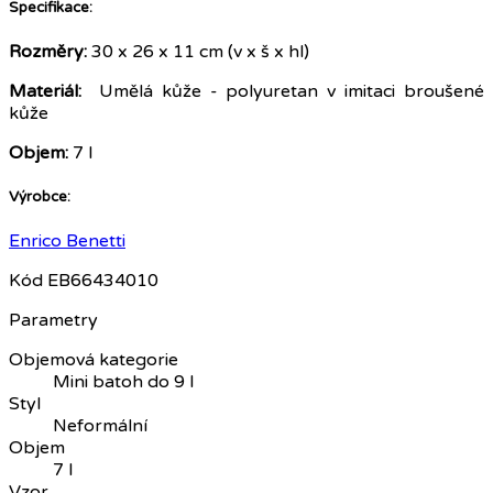
Specifikace:
Rozměry:
30 x 26 x 11 cm (v x š x hl)
Materiál:
Umělá kůže - polyuretan v imitaci broušené
kůže
Objem:
7 l
Výrobce:
Enrico Benetti
Kód
EB66434010
Parametry
Objemová kategorie
Mini batoh do 9 l
Styl
Neformální
Objem
7 l
Vzor