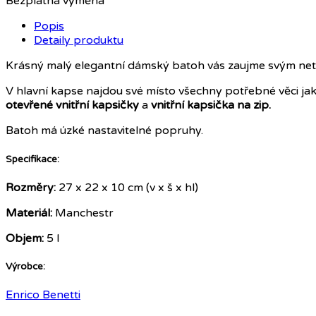
Bezplatná výměna
Popis
Detaily produktu
Krásný malý elegantní dámský batoh vás zaujme svým net
V hlavní kapse najdou své místo všechny potřebné věci jak
otevřené vnitřní kapsičky
a
vnitřní kapsička na zip.
Batoh má úzké nastavitelné popruhy.
Specifikace:
Rozměry:
27 x 22 x 10 cm (v x š x hl)
Materiál:
Manchestr
Objem:
5 l
Výrobce:
Enrico Benetti