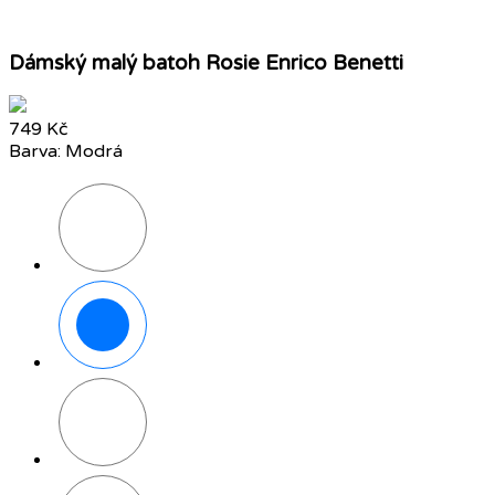
Dámský malý batoh Rosie Enrico Benetti
749 Kč
Barva: Modrá
Bílá
Modrá
Hnědá
Okrová