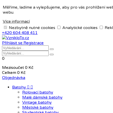
Měna:
CZK
Měříme, ladíme a vylepšujeme, aby pro vás prohlížení web
webu.
CZK
EUR
Více informací
Nezbytně nutné cookies
Analytické cookies
Rekl
+420 604 408 411
Přihlásit se
Registrace
0
Mezisoučet
0 Kč
Celkem
0 Kč
Objednávka
Batohy


Rolovací batohy
Malé dámské batohy
Vintage batohy
Městské batohy
Studentské batohy