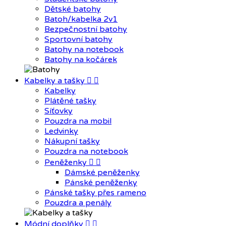
Dětské batohy
Batoh/kabelka 2v1
Bezpečnostní batohy
Sportovní batohy
Batohy na notebook
Batohy na kočárek
Kabelky a tašky


Kabelky
Plátěné tašky
Síťovky
Pouzdra na mobil
Ledvinky
Nákupní tašky
Pouzdra na notebook
Peněženky


Dámské peněženky
Pánské peněženky
Pánské tašky přes rameno
Pouzdra a penály
Módní doplňky

