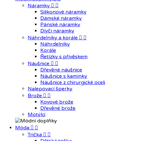
Náramky


Silikonové náramky
Dámské náramky
Pánské náramky
Dívčí náramky
Náhrdelníky a korále


Náhrdelníky
Korále
Řetízky s přívěskem
Náušnice


Dřevěné náušnice
Náušnice s kamínky
Náušnice z chirurgické oceli
Nalepovací šperky
Brože


Kovové brože
Dřevěné brože
Motýlci
Móda


Trička

