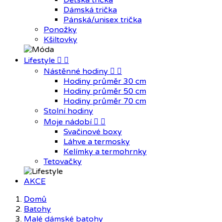
Dětská trička
Dámská trička
Pánská/unisex trička
Ponožky
Kšiltovky
Lifestyle


Nástěnné hodiny


Hodiny průměr 30 cm
Hodiny průměr 50 cm
Hodiny průměr 70 cm
Stolní hodiny
Moje nádobí


Svačinové boxy
Láhve a termosky
Kelímky a termohrnky
Tetovačky
AKCE
Domů
Batohy
Malé dámské batohy