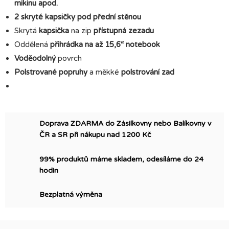
mikinu apod.
2
skryté kapsičky pod přední stěnou
Skrytá
kapsička
na zip
přístupná zezadu
Oddělená
přihrádka na až 15,6“ notebook
Voděodolný
povrch
Polstrované popruhy
a měkké
polstrování zad
Doprava ZDARMA do Zásilkovny nebo Balíkovny v
ČR a SR při nákupu nad 1200 Kč
99% produktů máme skladem, odesíláme do 24
hodin
Bezplatná výměna