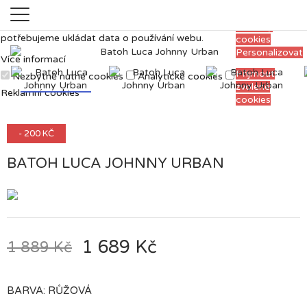
Měříme, ladíme a vylepšujeme, aby pro vás
Přijmout
prohlížení webu bylo co nejpříjemnější. Proto si
všechny
potřebujeme ukládat data o používání webu.
cookies
Personalizovat
Více informací
Přijmout
Nezbytně nutné cookies
Analytické cookies
zvolené
Reklamní cookies
cookies
- 200 KČ
BATOH LUCA JOHNNY URBAN
1 689 Kč
1 889 Kč
BARVA: RŮŽOVÁ