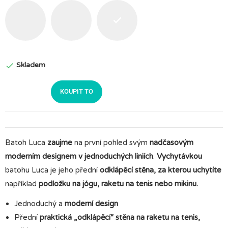
Šedá
Černá
Růžová
Skladem

KOUPIT TO
Batoh Luca
zaujme
na první pohled svým
nadčasovým
moderním designem v jednoduchých liniích
.
Vychytávkou
batohu Luca je jeho přední
odklápěcí stěna, za kterou uchytíte
například
podložku na jógu, raketu na tenis nebo mikinu.
Jednoduchý a
moderní design
Přední
praktická „odklápěcí“ stěna na raketu na tenis,