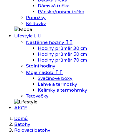
Dětská trička
Dámská trička
Pánská/unisex trička
Ponožky
Kšiltovky
Lifestyle


Nástěnné hodiny


Hodiny průměr 30 cm
Hodiny průměr 50 cm
Hodiny průměr 70 cm
Stolní hodiny
Moje nádobí


Svačinové boxy
Láhve a termosky
Kelímky a termohrnky
Tetovačky
AKCE
Domů
Batohy
Rolovací batohy