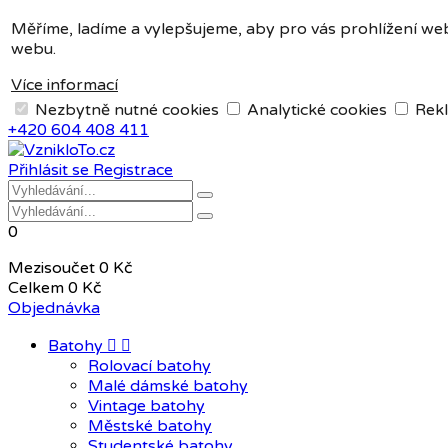
Měna:
CZK
Měříme, ladíme a vylepšujeme, aby pro vás prohlížení web
webu.
CZK
EUR
Více informací
Nezbytně nutné cookies
Analytické cookies
Rekl
+420 604 408 411
Přihlásit se
Registrace
0
Mezisoučet
0 Kč
Celkem
0 Kč
Objednávka
Batohy


Rolovací batohy
Malé dámské batohy
Vintage batohy
Městské batohy
Studentské batohy