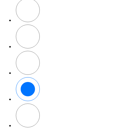
Tmavě
modrá
Šalvějově
zelená
Pískově
šedá
Okrově
šedá
Tmavě
šedá