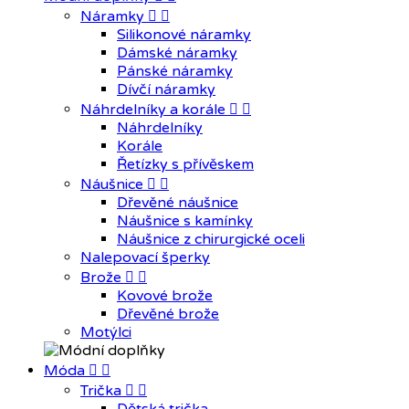
Náramky


Silikonové náramky
Dámské náramky
Pánské náramky
Dívčí náramky
Náhrdelníky a korále


Náhrdelníky
Korále
Řetízky s přívěskem
Náušnice


Dřevěné náušnice
Náušnice s kamínky
Náušnice z chirurgické oceli
Nalepovací šperky
Brože


Kovové brože
Dřevěné brože
Motýlci
Móda


Trička

