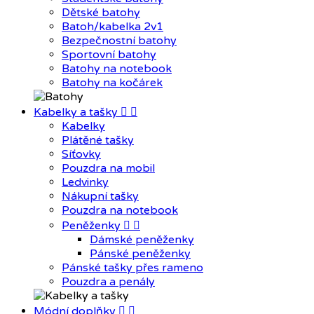
Dětské batohy
Batoh/kabelka 2v1
Bezpečnostní batohy
Sportovní batohy
Batohy na notebook
Batohy na kočárek
Kabelky a tašky


Kabelky
Plátěné tašky
Síťovky
Pouzdra na mobil
Ledvinky
Nákupní tašky
Pouzdra na notebook
Peněženky


Dámské peněženky
Pánské peněženky
Pánské tašky přes rameno
Pouzdra a penály
Módní doplňky

