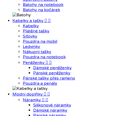
Batohy na notebook
Batohy na kočárek
Kabelky a tašky


Kabelky
Plátěné tašky
Síťovky
Pouzdra na mobil
Ledvinky
Nákupní tašky
Pouzdra na notebook
Peněženky


Dámské peněženky
Pánské peněženky
Pánské tašky přes rameno
Pouzdra a penály
Módní doplňky


Náramky


Silikonové náramky
Dámské náramky
Pánské náramky