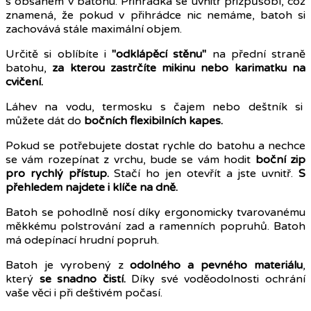
s obsahem v batohu. Přihrádka se uvnitř přizpůsobí, což
znamená, že pokud v přihrádce nic nemáme, batoh si
zachovává stále maximální objem.
Určitě si oblíbíte i
"odklápěcí stěnu"
na přední straně
batohu,
za kterou zastrčíte mikinu nebo karimatku na
cvičení.
Láhev na vodu, termosku s čajem nebo deštník si
můžete dát do
bočních flexibilních kapes.
Pokud se potřebujete dostat rychle do batohu a nechce
se vám rozepínat z vrchu, bude se vám hodit
boční zip
pro rychlý přístup.
Stačí ho jen otevřít a jste uvnitř.
S
přehledem najdete i klíče na dně.
Batoh se pohodlně nosí díky ergonomicky tvarovanému
měkkému polstrování zad a ramenních popruhů. Batoh
má odepínací hrudní popruh.
Batoh je vyrobený z
odolného a pevného materiálu
,
který
se snadno čistí.
Díky své voděodolnosti ochrání
vaše věci i při deštivém počasí.