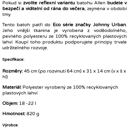
Pokud si
zvolíte reflexní variantu
batohu Allen
budete v
bezpečí a viditelní od rána do večera
, zejména v období
tmy.
Tento batoh patří do
Eco série značky Johnny Urban
.
Jeho vnější tkanina je vyrobená z voděodolného,
pevného polyesteru ze 100% recyklovaných plastových
lahví. Koupí toho produktu podporujete principy trvale
udržitelného rozvoje.
Specifikace:
Rozměry:
45 cm (po rozvinutí 64 cm) x 31 x 14 cm (v x š x
hl)
Materiál:
Polyester vyrobený ze 100% recyklovaných
plastových lahví
Objem:
18 -22 l
Hmotnost:
820 g
Výrobce: