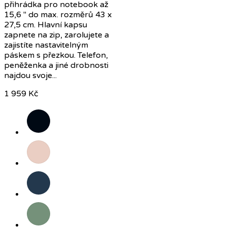
přihrádka pro notebook až
15,6 " do max. rozměrů 43 x
27,5 cm. Hlavní kapsu
zapnete na zip, zarolujete a
zajistíte nastavitelným
páskem s přezkou. Telefon,
peněženka a jiné drobnosti
najdou svoje...
1 959 Kč
Černá
Růžová
Tmavě
modrá
Šalvějově
zelená