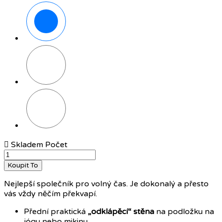
Černá/růžová
Tmavě
šedá
Reflexní

Skladem
Počet
Koupit To
Nejlepší společník pro volný čas. Je dokonalý a přesto
vás vždy něčím překvapí.
Přední praktická
„odklápěcí“ stěna
na podložku na
jógu nebo mikinu