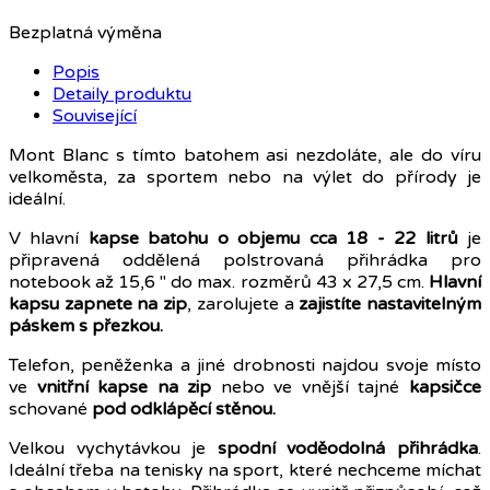
Bezplatná výměna
Popis
Detaily produktu
Související
Mont Blanc s tímto batohem asi nezdoláte, ale do víru
velkoměsta, za sportem nebo na výlet do přírody je
ideální.
V hlavní
kapse batohu o objemu cca 18 - 22 litrů
je
připravená oddělená polstrovaná přihrádka pro
notebook až 15,6 " do max. rozměrů 43 x 27,5 cm.
Hlavní
kapsu zapnete na zip
, zarolujete a
zajistíte nastavitelným
páskem s přezkou.
Telefon, peněženka a jiné drobnosti najdou svoje místo
ve
vnitřní kapse na zip
nebo ve vnější tajné
kapsičce
schované
pod odklápěcí stěnou.
Velkou vychytávkou je
spodní voděodolná přihrádka
.
Ideální třeba na tenisky na sport, které nechceme míchat