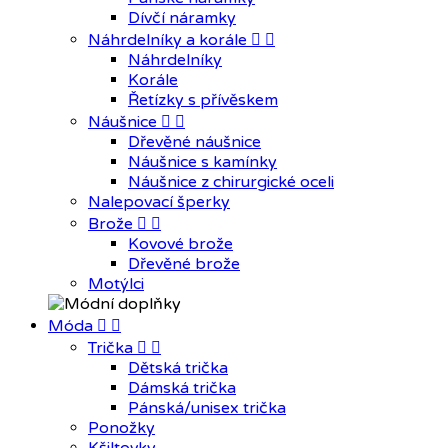
Dívčí náramky
Náhrdelníky a korále


Náhrdelníky
Korále
Řetízky s přívěskem
Náušnice


Dřevěné náušnice
Náušnice s kamínky
Náušnice z chirurgické oceli
Nalepovací šperky
Brože


Kovové brože
Dřevěné brože
Motýlci
Móda


Trička


Dětská trička
Dámská trička
Pánská/unisex trička
Ponožky