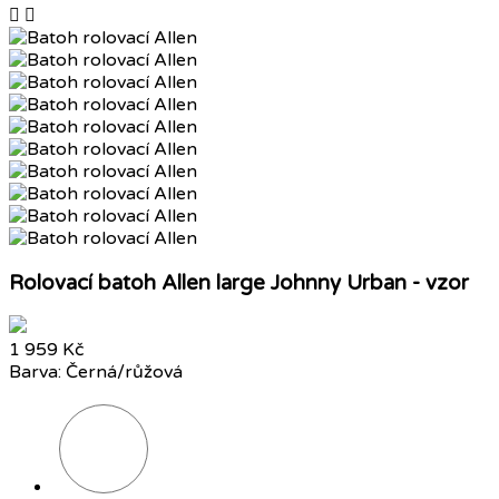


Rolovací batoh Allen large Johnny Urban - vzor
1 959 Kč
Barva: Černá/růžová
Písková/
šedá