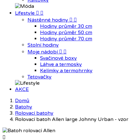
Kšiltovky
Lifestyle


Nástěnné hodiny


Hodiny průměr 30 cm
Hodiny průměr 50 cm
Hodiny průměr 70 cm
Stolní hodiny
Moje nádobí


Svačinové boxy
Láhve a termosky
Kelímky a termohrnky
Tetovačky
AKCE
Domů
Batohy
Rolovací batohy
Rolovací batoh Allen large Johnny Urban - vzor
