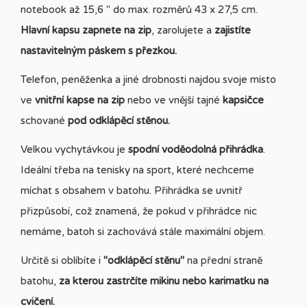
notebook až 15,6 " do max. rozměrů 43 x 27,5 cm.
Hlavní kapsu zapnete na zip
, zarolujete a
zajistíte
nastavitelným páskem s přezkou.
Telefon, peněženka a jiné drobnosti najdou svoje místo
ve
vnitřní kapse na zip
nebo ve vnější tajné
kapsičce
schované
pod odklápěcí stěnou.
Velkou vychytávkou je
spodní voděodolná přihrádka
.
Ideální třeba na tenisky na sport, které nechceme
míchat s obsahem v batohu. Přihrádka se uvnitř
přizpůsobí, což znamená, že pokud v přihrádce nic
nemáme, batoh si zachovává stále maximální objem.
Určitě si oblíbíte i
"odklápěcí stěnu"
na přední straně
batohu,
za kterou zastrčíte mikinu nebo karimatku na
cvičení.