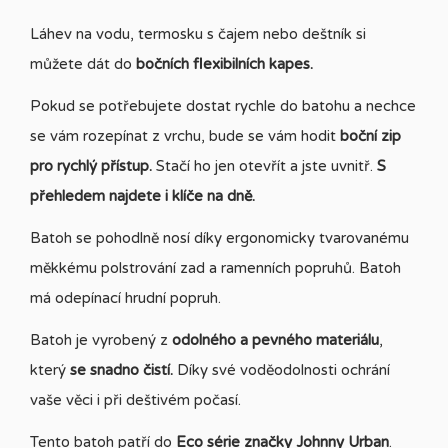
Láhev na vodu, termosku s čajem nebo deštník si
můžete dát do
bočních flexibilních kapes.
Pokud se potřebujete dostat rychle do batohu a nechce
se vám rozepínat z vrchu, bude se vám hodit
boční zip
pro rychlý přístup.
Stačí ho jen otevřít a jste uvnitř.
S
přehledem najdete i klíče na dně.
Batoh se pohodlně nosí díky ergonomicky tvarovanému
měkkému polstrování zad a ramenních popruhů. Batoh
má odepínací hrudní popruh.
Batoh je vyrobený z
odolného a pevného materiálu
,
který
se snadno čistí.
Díky své voděodolnosti ochrání
vaše věci i při deštivém počasí.
Tento batoh patří do
Eco série značky Johnny Urban
.