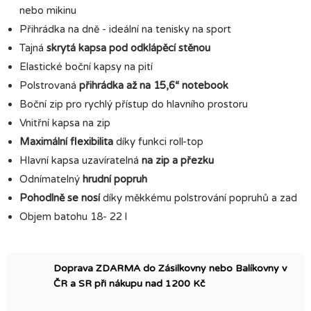
nebo mikinu
Přihrádka na dně - ideální na tenisky na sport
Tajná
skrytá kapsa pod odklápěcí stěnou
Elastické boční kapsy na pití
Polstrovaná
přihrádka až na 15,6“ notebook
Boční zip pro rychlý přístup do hlavního prostoru
Vnitřní kapsa na zip
Maximální flexibilita
díky funkci roll-top
Hlavní kapsa uzavíratelná
na zip a přezku
Odnímatelný
hrudní popruh
Pohodlně se nosí
díky měkkému polstrování popruhů a zad
Objem batohu 18- 22 l
Doprava ZDARMA do Zásilkovny nebo Balíkovny v
ČR a SR při nákupu nad 1200 Kč