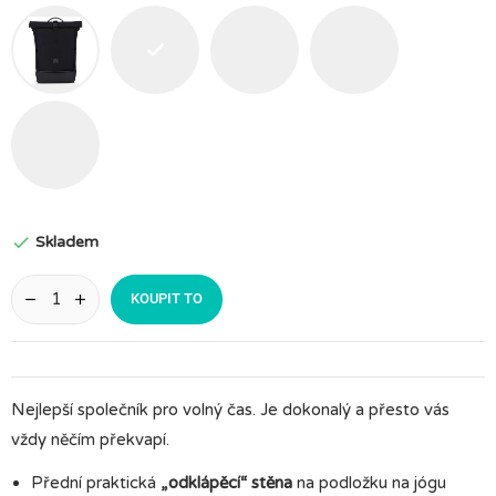
Černá
Růžová
Tmavě
Šalvějově
modrá
zelená
Pískově
šedá
Skladem

KOUPIT TO
Nejlepší společník pro volný čas. Je dokonalý a přesto vás
vždy něčím překvapí.
Přední praktická
„odklápěcí“ stěna
na podložku na jógu