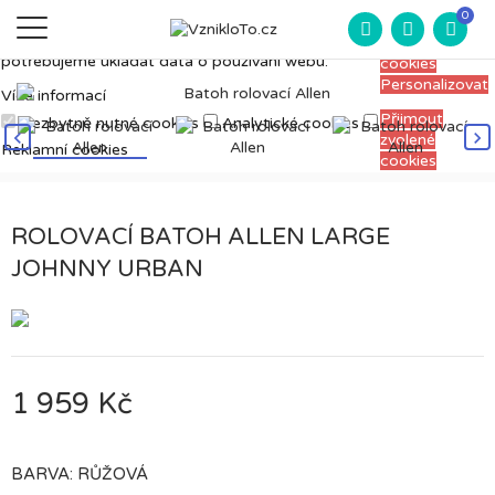
Měříme, ladíme a vylepšujeme, aby pro vás
0
Přijmout
prohlížení webu bylo co nejpříjemnější. Proto si
všechny
potřebujeme ukládat data o používání webu.
cookies
Personalizovat
Více informací
Přijmout
Nezbytně nutné cookies
Analytické cookies
zvolené
Reklamní cookies
cookies
ROLOVACÍ BATOH ALLEN LARGE
JOHNNY URBAN
1 959 Kč
BARVA: RŮŽOVÁ