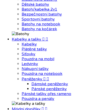
Dětské batohy
Batoh/kabelka 2v1
Bezpečnostní batohy
Sportovní batohy
Batohy na notebook
Batohy na kočárek
Kabelky a tašky


Kabelky
Plátěné tašky
Síťovky
Pouzdra na mobil
Ledvinky
Nákupní tašky
Pouzdra na notebook
Peněženky


Dámské peněženky
Pánské peněženky
Pánské tašky přes rameno
Pouzdra a penály
Módní doplňky

