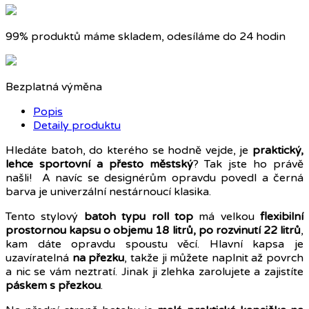
99% produktů máme skladem, odesíláme do 24 hodin
Bezplatná výměna
Popis
Detaily produktu
Hledáte batoh, do kterého se hodně vejde, je
praktický,
lehce sportovní a přesto městský
? Tak jste ho právě
našli! A navíc se designérům opravdu povedl a černá
barva je univerzální nestárnoucí klasika.
Tento stylový
batoh typu roll top
má velkou
flexibilní
prostornou kapsu o objemu 18 litrů, po rozvinutí 22 litrů
,
kam dáte opravdu spoustu věcí. Hlavní kapsa je
uzavíratelná
na přezku
, takže ji můžete naplnit až povrch
a nic se vám neztratí. Jinak ji zlehka zarolujete a zajistíte
páskem s přezkou
.