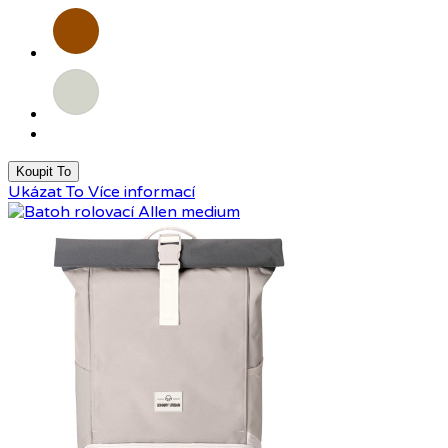
Hnědá
Světle
šedá
Koupit To
Ukázat To
Více informací