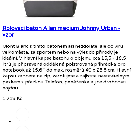
Rolovací batoh Allen medium Johnny Urban -
vzor
Mont Blanc s tímto batohem asi nezdoláte, ale do víru
velkoměsta, za sportem nebo na výlet do přírody je
ideální. V hlavní kapse batohu o objemu cca 15,5 - 18,5
litrů je připravená oddělená polstrovaná přihrádka pro
notebook až 15,6 " do max. rozměrů 40 x 25,5 cm. Hlavní
kapsu zapnete na zip, zarolujete a zajistíte nastavitelným
páskem s přezkou. Telefon, peněženka a jiné drobnosti
najdou...
1 719 Kč
Písková/
šedá
Černá/růžová