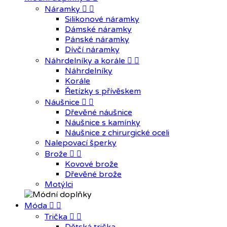
Náramky


Silikonové náramky
Dámské náramky
Pánské náramky
Dívčí náramky
Náhrdelníky a korále


Náhrdelníky
Korále
Řetízky s přívěskem
Náušnice


Dřevěné náušnice
Náušnice s kamínky
Náušnice z chirurgické oceli
Nalepovací šperky
Brože


Kovové brože
Dřevěné brože
Motýlci
Móda


Trička

