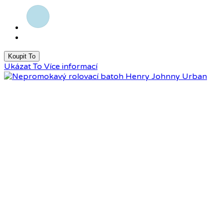
Světle
modrá
Koupit To
Ukázat To
Více informací