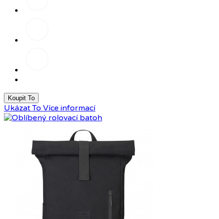
Tmavě
šedá
Reflexní
Koupit To
Ukázat To
Více informací