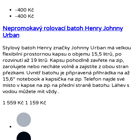
-400 Kč
-400 Kč
Nepromokavý rolovací batoh Henry Johnny
Urban
Stylový batoh Henry značky Johnny Urban má velkou
flexibilní prostornou kapsu o objemu 15,5 litrů, po
rozvinutí až 19 litrů. Kapsu pohodlně zavřete na zip,
zarolujete nebo necháte volně a zajistíte z obou stran
přezkami. Uvnitř batohu je připravená přihrádka na až
15,6“ notebook a kapsička na zip. Telefon najde své
místo v kapse na zip na přední straně batohu. Láhev s
vodou můžete mít vždy...
1 559 Kč
1 159 Kč
Šedá
Černá