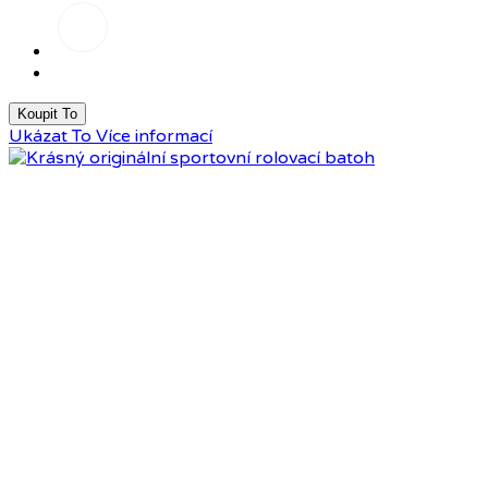
Černý
maskáč
Koupit To
Ukázat To
Více informací