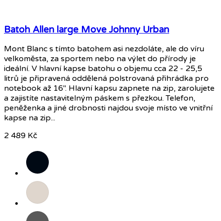
Batoh Allen large Move Johnny Urban
Mont Blanc s tímto batohem asi nezdoláte, ale do víru
velkoměsta, za sportem nebo na výlet do přírody je
ideální. V hlavní kapse batohu o objemu cca 22 - 25,5
litrů je připravená oddělená polstrovaná přihrádka pro
notebook až 16". Hlavní kapsu zapnete na zip, zarolujete
a zajistíte nastavitelným páskem s přezkou. Telefon,
peněženka a jiné drobnosti najdou svoje místo ve vnitřní
kapse na zip...
2 489 Kč
Černá
Pískově
šedá
Tmavě