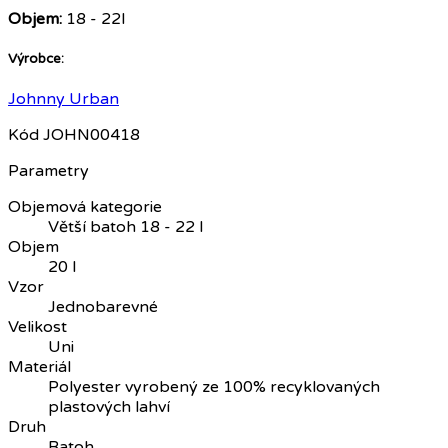
Objem:
18 - 22l
Výrobce:
Johnny Urban
Kód
JOHN00418
Parametry
Objemová kategorie
Větší batoh 18 - 22 l
Objem
20 l
Vzor
Jednobarevné
Velikost
Uni
Materiál
Polyester vyrobený ze 100% recyklovaných
plastových lahví
Druh
Batoh