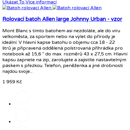
Ukázat To
Více informací
Rolovací batoh Allen large Johnny Urban - vzor
Mont Blanc s tímto batohem asi nezdoláte, ale do víru
velkoměsta, za sportem nebo na výlet do přírody je
ideální. V hlavní kapse batohu o objemu cca 18 - 22
litrů je připravená oddělená polstrovaná přihrádka pro
notebook až 15,6 " do max. rozměrů 43 x 27,5 cm. Hlavní
kapsu zapnete na zip, zarolujete a zajistíte nastavitelným
páskem s přezkou. Telefon, peněženka a jiné drobnosti
najdou svoje...
1 959 Kč
Písková/
šedá
Černá/růžová
Tmavě