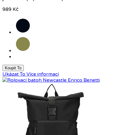
989 Kč
Černá
Olivová
Koupit To
Ukázat To
Více informací