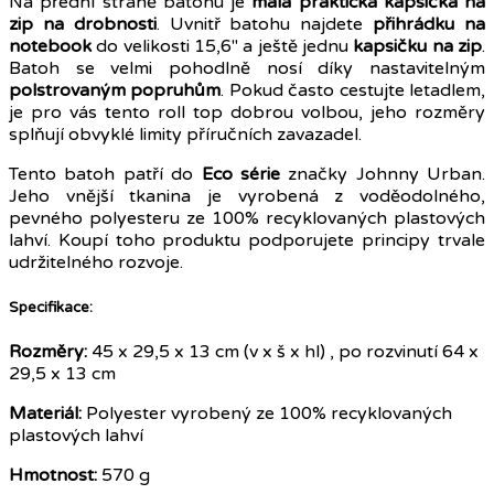
Na přední straně batohu je
malá praktická kapsička na
zip na drobnosti
. Uvnitř batohu najdete
přihrádku na
notebook
do velikosti 15,6" a ještě jednu
kapsičku na zip
.
Batoh se velmi pohodlně nosí díky nastavitelným
polstrovaným popruhům
. Pokud často cestujte letadlem,
je pro vás tento roll top dobrou volbou, jeho rozměry
splňují obvyklé limity příručních zavazadel.
Tento batoh patří do
Eco série
značky Johnny Urban.
Jeho vnější tkanina je vyrobená z voděodolného,
pevného polyesteru ze 100% recyklovaných plastových
lahví. Koupí toho produktu podporujete principy trvale
udržitelného rozvoje.
Specifikace:
Rozměry:
45 x 29,5 x 13 cm (v x š x hl) , po rozvinutí 64 x
29,5 x 13 cm
Materiál:
Polyester vyrobený ze 100% recyklovaných
plastových lahví
Hmotnost:
570 g