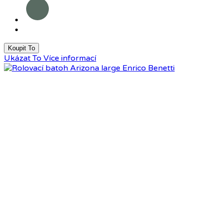
Tmavě
zelená
Koupit To
Ukázat To
Více informací