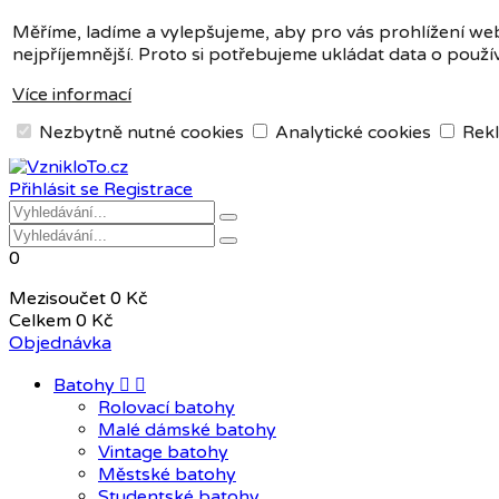
Měna:
CZK
Měříme, ladíme a vylepšujeme, aby pro vás prohlížení we
nejpříjemnější. Proto si potřebujeme ukládat data o použí
CZK
EUR
Více informací
Nezbytně nutné cookies
Analytické cookies
Rekl
+420 604 408 411
Přihlásit se
Registrace
0
Mezisoučet
0 Kč
Celkem
0 Kč
Objednávka
Batohy


Rolovací batohy
Malé dámské batohy
Vintage batohy
Městské batohy
Studentské batohy