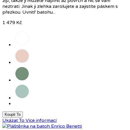
zip, takže ji můžete naplnit až povrch a nic se vám
neztratí. Jinak ji zlehka zarolujete a zajistíte páskem s
přezkou. Uvnitř batohu...
1 479 Kč
Písková/
šedá
Růžová
Šalvějově
zelená
Mint
Koupit To
Ukázat To
Více informací