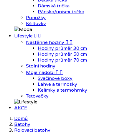
Dětská trička
Dámská trička
Pánská/unisex trička
Ponožky
Kšiltovky
Lifestyle


Nástěnné hodiny


Hodiny průměr 30 cm
Hodiny průměr 50 cm
Hodiny průměr 70 cm
Stolní hodiny
Moje nádobí


Svačinové boxy
Láhve a termosky
Kelímky a termohrnky
Tetovačky
AKCE
Domů
Batohy
Rolovací batohy