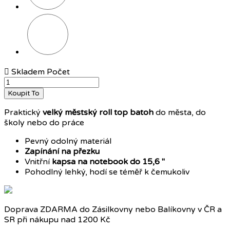
Tmavě
šedá

Skladem
Počet
Koupit To
Praktický
velký městský roll top batoh
do města, do
školy nebo do práce
Pevný odolný materiál
Zapínání na přezku
Vnitřní
kapsa na notebook
do 15,6 "
Pohodlný lehký, hodí se téměř k čemukoliv
Doprava ZDARMA do Zásilkovny nebo Balíkovny v ČR a
SR při nákupu nad 1200 Kč