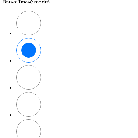
Barva: Tmavě modrá
Černá
Tmavě
modrá
Šalvějově
zelená
Pískově
šedá
Okrově
šedá