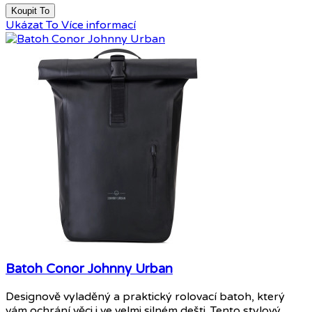
Koupit To
Ukázat To
Více informací
Batoh Conor Johnny Urban
Designově vyladěný a praktický rolovací batoh, který
vám ochrání věci i ve velmi silném dešti. Tento stylový