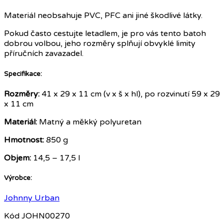
Materiál neobsahuje PVC, PFC ani jiné škodlivé látky.
Pokud často cestujte letadlem, je pro vás tento batoh
dobrou volbou, jeho rozměry splňují obvyklé limity
příručních zavazadel.
Specifikace:
Rozměry:
41 x 29 x 11 cm (v x š x hl), po rozvinutí 59 x 29
x 11 cm
Materiál:
Matný a měkký
polyuretan
Hmotnost:
850 g
Objem:
14,5 – 17,5 l
Výrobce:
Johnny Urban
Kód
JOHN00270