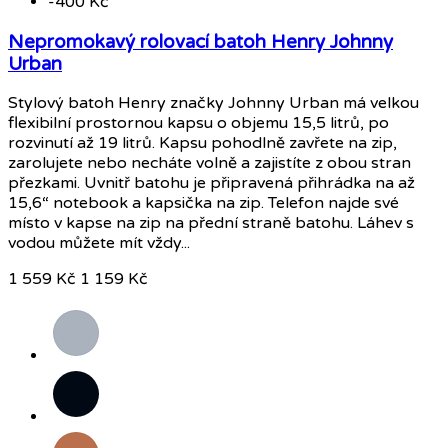
-400 Kč
Nepromokavý rolovací batoh Henry Johnny
Urban
Stylový batoh Henry značky Johnny Urban má velkou
flexibilní prostornou kapsu o objemu 15,5 litrů, po
rozvinutí až 19 litrů. Kapsu pohodlně zavřete na zip,
zarolujete nebo necháte volně a zajistíte z obou stran
přezkami. Uvnitř batohu je připravená přihrádka na až
15,6“ notebook a kapsička na zip. Telefon najde své
místo v kapse na zip na přední straně batohu. Láhev s
vodou můžete mít vždy...
1 559 Kč
1 159 Kč
Šedá
Černá
Karamelová