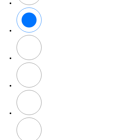
Béžová
Černá
Růžová
Béžová/
šedá
Růžová/
šedá