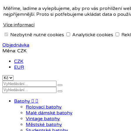
Měříme, ladíme a vylepšujeme, aby pro vás prohlížení we
+420 604 408 411
nejpříjemnější. Proto si potřebujeme ukládat data o použí
Přihlásit se
Registrace
0
Více informací
Mezisoučet
0 Kč
Nezbytně nutné cookies
Analytické cookies
Rekl
Celkem
0 Kč
Objednávka
Měna:
CZK
CZK
EUR
Batohy


Rolovací batohy
Malé dámské batohy
Vintage batohy
Městské batohy
Studentské batohy