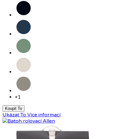
Černá
Tmavě
modrá
Šalvějově
zelená
Pískově
šedá
Okrově
šedá
+1
Koupit To
Ukázat To
Více informací