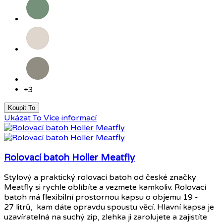
Šalvějově
zelená
Pískově
šedá
Okrově
šedá
+3
Koupit To
Ukázat To
Více informací
Rolovací batoh Holler Meatfly
Stylový a praktický rolovací batoh od české značky
Meatfly si rychle oblíbíte a vezmete kamkoliv. Rolovací
batoh má flexibilní prostornou kapsu o objemu 19 -
27 litrů, kam dáte opravdu spoustu věcí. Hlavní kapsa je
uzavíratelná na suchý zip, zlehka ji zarolujete a zajistíte