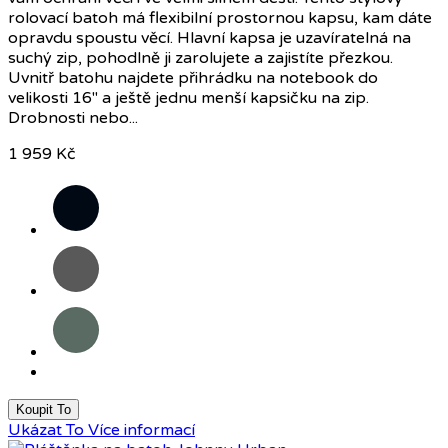
rolovací batoh má flexibilní prostornou kapsu, kam dáte
opravdu spoustu věcí. Hlavní kapsa je uzavíratelná na
suchý zip, pohodlně ji zarolujete a zajistíte přezkou.
Uvnitř batohu najdete přihrádku na notebook do
velikosti 16" a ještě jednu menší kapsičku na zip.
Drobnosti nebo...
1 959 Kč
Černá
Tmavě
šedá
Tmavě
zelená
Koupit To
Ukázat To
Více informací