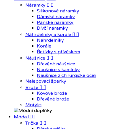
Náramky


Silikonové náramky
Dámské náramky
Pánské náramky
Dívčí náramky
Náhrdelníky a korále


Náhrdelníky
Korále
Řetízky s přívěskem
Náušnice


Dřevěné náušnice
Náušnice s kamínky
Náušnice z chirurgické oceli
Nalepovací šperky
Brože


Kovové brože
Dřevěné brože
Motýlci
Móda


Trička

