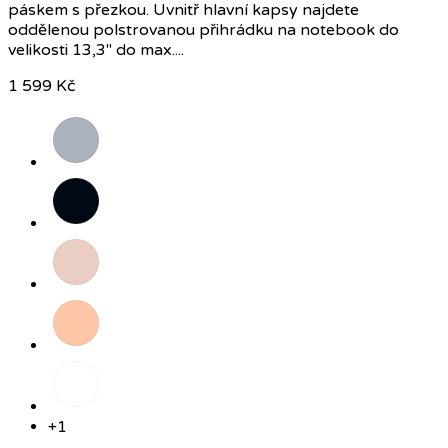
páskem s přezkou. Uvnitř hlavní kapsy najdete
oddělenou polstrovanou přihrádku na notebook do
velikosti 13,3" do max....
1 599 Kč
Šedá
Černá
Růžová
Broskvová
Šedá/oranžová
+1