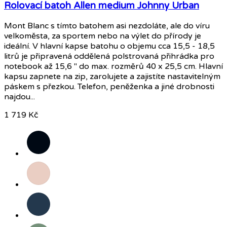
Rolovací batoh Allen medium Johnny Urban
Mont Blanc s tímto batohem asi nezdoláte, ale do víru
velkoměsta, za sportem nebo na výlet do přírody je
ideální. V hlavní kapse batohu o objemu cca 15,5 - 18,5
litrů je připravená oddělená polstrovaná přihrádka pro
notebook až 15,6 " do max. rozměrů 40 x 25,5 cm. Hlavní
kapsu zapnete na zip, zarolujete a zajistíte nastavitelným
páskem s přezkou. Telefon, peněženka a jiné drobnosti
najdou...
1 719 Kč
Černá
Růžová
Tmavě
modrá