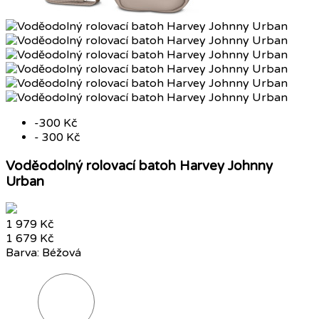
-300 Kč
- 300 Kč
Voděodolný rolovací batoh Harvey Johnny
Urban
1 979 Kč
1 679 Kč
Barva: Béžová
Šedá