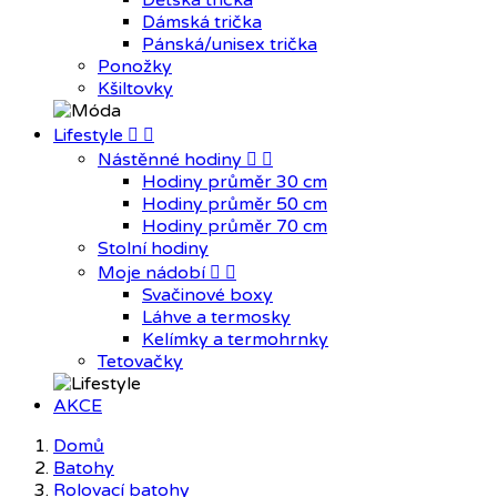
Dětská trička
Dámská trička
Pánská/unisex trička
Ponožky
Kšiltovky
Lifestyle


Nástěnné hodiny


Hodiny průměr 30 cm
Hodiny průměr 50 cm
Hodiny průměr 70 cm
Stolní hodiny
Moje nádobí


Svačinové boxy
Láhve a termosky
Kelímky a termohrnky
Tetovačky
AKCE
Domů
Batohy
Rolovací batohy