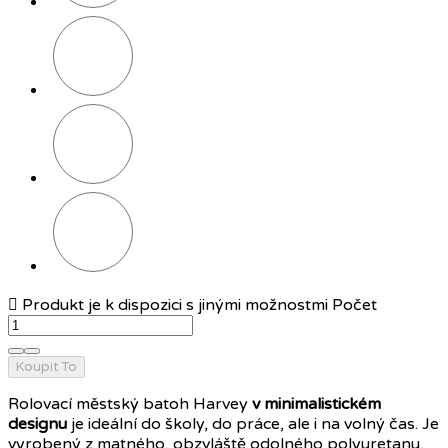
Olivová
Karamelová
Petrolejová

Produkt je k dispozici s jinými možnostmi
Počet
Koupit To
Rolovací městský batoh Harvey
v minimalistickém
designu
je ideální do školy, do práce, ale i na volný čas. Je
vyrobený z matného, obzvláště odolného polyuretanu,