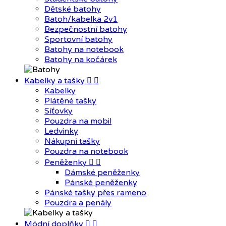
Dětské batohy
Batoh/kabelka 2v1
Bezpečnostní batohy
Sportovní batohy
Batohy na notebook
Batohy na kočárek
Kabelky a tašky


Kabelky
Plátěné tašky
Síťovky
Pouzdra na mobil
Ledvinky
Nákupní tašky
Pouzdra na notebook
Peněženky


Dámské peněženky
Pánské peněženky
Pánské tašky přes rameno
Pouzdra a penály
Módní doplňky

