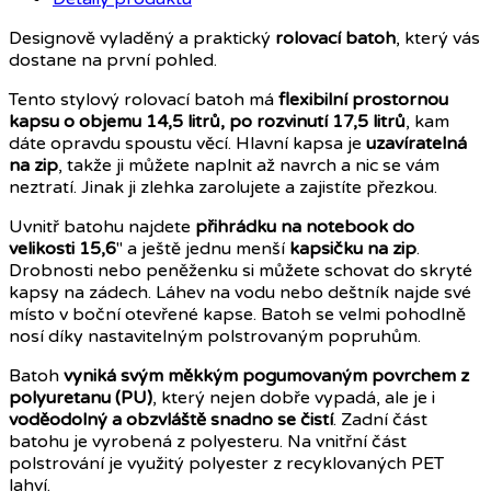
Designově vyladěný a praktický
rolovací batoh
, který vás
dostane na první pohled.
Tento stylový rolovací batoh má
flexibilní prostornou
kapsu o objemu 14,5 litrů, po rozvinutí 17,5 litrů
, kam
dáte opravdu spoustu věcí. Hlavní kapsa je
uzavíratelná
na zip
, takže ji můžete naplnit až navrch a nic se vám
neztratí. Jinak ji zlehka zarolujete a zajistíte přezkou.
Uvnitř batohu najdete
přihrádku na notebook do
velikosti 15,6
" a ještě jednu menší
kapsičku na zip
.
Drobnosti nebo peněženku si můžete schovat do skryté
kapsy na zádech. Láhev na vodu nebo deštník najde své
místo v boční otevřené kapse. Batoh se velmi pohodlně
nosí díky nastavitelným polstrovaným popruhům.
Batoh
vyniká svým měkkým pogumovaným povrchem z
polyuretanu (PU)
, který nejen dobře vypadá, ale je i
voděodolný a obzvláště snadno se čistí
. Zadní část
batohu je vyrobená z polyesteru. Na vnitřní část
polstrování je využitý polyester z recyklovaných PET
lahví.