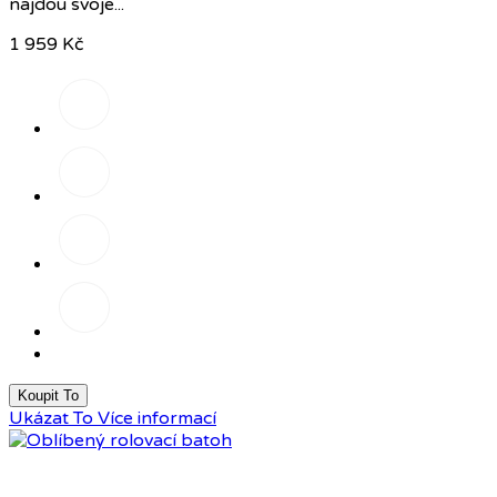
najdou svoje...
1 959 Kč
Písková/
šedá
Černá/růžová
Tmavě
šedá
Reflexní
Koupit To
Ukázat To
Více informací