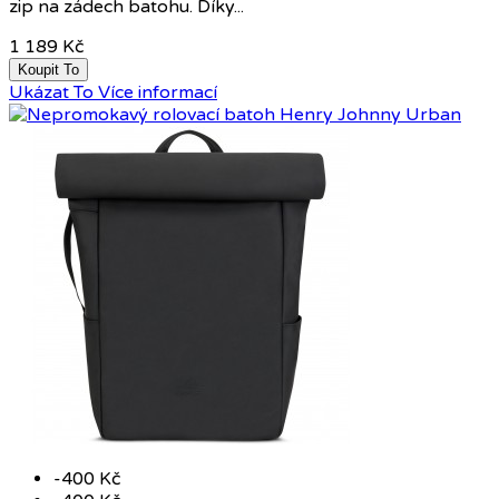
zip na zádech batohu. Díky...
1 189 Kč
Koupit To
Ukázat To
Více informací
-400 Kč