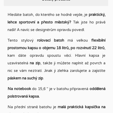
Hledáte batoh, do kterého se hodně vejde, je
praktický,
lehce sportovní a přesto městský?
Tak jste ho právě
našli! A navíc se designérům opravdu povedl.
Tento stylový
rolovací
batoh
má velkou
flexibilní
prostornou kapsu o objemu 18 litrů, po rozvinutí 22 litrů
,
kam dáte opravdu spoustu věcí. Hlavní kapsa je
uzavíratelná
na zip
, takže ji můžete naplnit až povrch a
nic se vám neztratí. Jinak ji zlehka zarolujete a zajistíte
páskem na suchý zip
.
Na notebook
do 15,6 " je v batohu připravená
oddělená
polstrovaná kapsa.
Na přední straně batohu je
malá praktická kapsička na