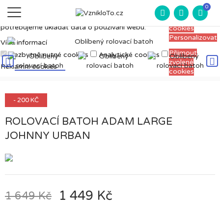
Měříme, ladíme a vylepšujeme, aby pro vás
0
Přijmout
prohlížení webu bylo co nejpříjemnější. Proto si
všechny
potřebujeme ukládat data o používání webu.
cookies
Personalizovat
Více informací
Přijmout
Nezbytně nutné cookies
Analytické cookies
zvolené
Reklamní cookies
cookies
- 200 KČ
ROLOVACÍ BATOH ADAM LARGE
JOHNNY URBAN
1 449 Kč
1 649 Kč