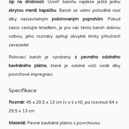
zip na drobnosti
. Uvnitř batohu najdete ještě jednu
skrytou menší kapsičku
. Batoh se velmi pohodlně nosí
díky nastavitelným
polstrovaným popruhům
. Pokud
často cestujte letadlem, je pro vás tento batoh dobrou
volbou, jeho rozměry splňují obvyklé limity příručních
zavazadel.
Rolovací batoh je vyrobený
z pevného odolného
bavlněného plátna
, které je odolné vůči vodě díky
povrchové impregnaci.
Specifikace:
Rozměr:
45 x 29,5 x 13 cm (v x š x hl), po rozvinutí 64 x
29,5 x 13 cm
Materiál:
Pevné bavlněné plátno s povrchovou