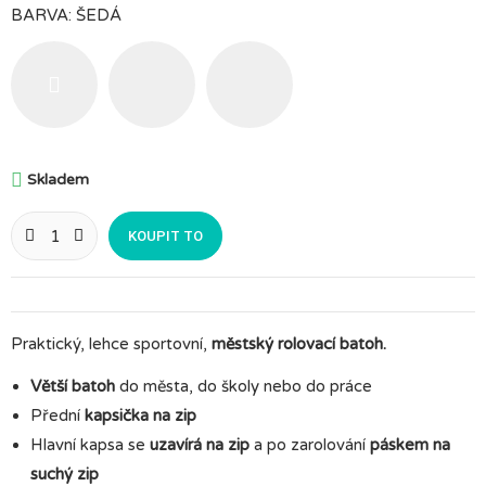
BARVA: ŠEDÁ
Šedá
Černá
Antracitová

Skladem
KOUPIT TO
Praktický, lehce sportovní,
městský rolovací batoh.
Větší batoh
do města, do školy nebo do práce
Přední
kapsička na zip
Hlavní kapsa se
uzavírá na zip
a po zarolování
páskem na
suchý zip