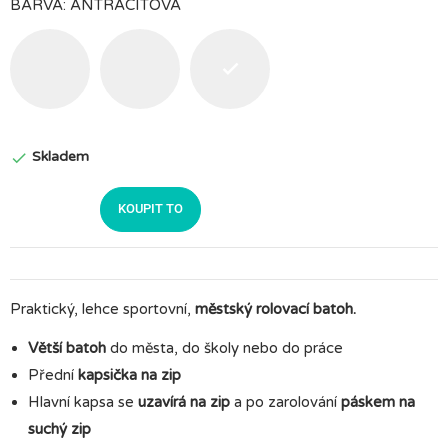
BARVA: ANTRACITOVÁ
Šedá
Černá
Antracitová
Skladem

KOUPIT TO
Praktický, lehce sportovní,
městský rolovací batoh.
Větší batoh
do města, do školy nebo do práce
Přední
kapsička na zip
Hlavní kapsa se
uzavírá na zip
a po zarolování
páskem na
suchý zip