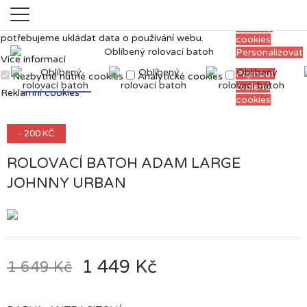
Měříme, ladíme a vylepšujeme, aby pro vás
Přijmout
prohlížení webu bylo co nejpříjemnější. Proto si
všechny
potřebujeme ukládat data o používání webu.
cookies
Personalizovat
Více informací
Přijmout
Nezbytně nutné cookies
Analytické cookies
zvolené
Reklamní cookies
cookies
- 200 KČ
ROLOVACÍ BATOH ADAM LARGE
JOHNNY URBAN
1 449 Kč
1 649 Kč