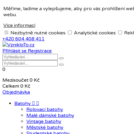
Měna:
CZK
Měříme, ladíme a vylepšujeme, aby pro vás prohlížení web
webu.
CZK
EUR
Více informací
Nezbytně nutné cookies
Analytické cookies
Rekl
+420 604 408 411
Přihlásit se
Registrace
0
Mezisoučet
0 Kč
Celkem
0 Kč
Objednávka
Batohy


Rolovací batohy
Malé dámské batohy
Vintage batohy
Městské batohy
Studentské batohy