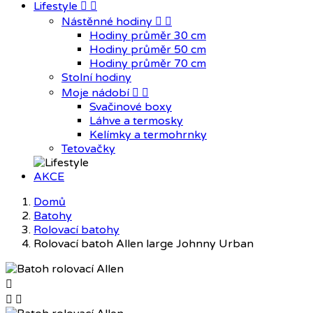
Lifestyle


Nástěnné hodiny


Hodiny průměr 30 cm
Hodiny průměr 50 cm
Hodiny průměr 70 cm
Stolní hodiny
Moje nádobí


Svačinové boxy
Láhve a termosky
Kelímky a termohrnky
Tetovačky
AKCE
Domů
Batohy
Rolovací batohy
Rolovací batoh Allen large Johnny Urban


