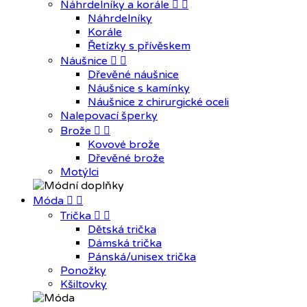
Náhrdelníky a korále


Náhrdelníky
Korále
Řetízky s přívěskem
Náušnice


Dřevěné náušnice
Náušnice s kamínky
Náušnice z chirurgické oceli
Nalepovací šperky
Brože


Kovové brože
Dřevěné brože
Motýlci
Móda


Trička


Dětská trička
Dámská trička
Pánská/unisex trička
Ponožky
Kšiltovky