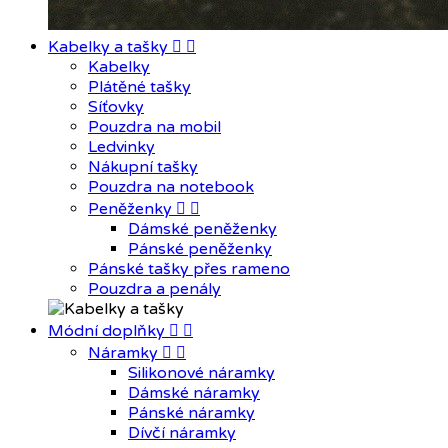
Kabelky a tašky


Kabelky
Plátěné tašky
Síťovky
Pouzdra na mobil
Ledvinky
Nákupní tašky
Pouzdra na notebook
Peněženky


Dámské peněženky
Pánské peněženky
Pánské tašky přes rameno
Pouzdra a penály
Módní doplňky


Náramky


Silikonové náramky
Dámské náramky
Pánské náramky
Dívčí náramky