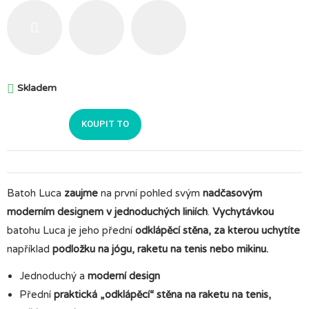
Šedá
Černá
Růžová

Skladem
KOUPIT TO
Batoh Luca
zaujme
na první pohled svým
nadčasovým
moderním designem v jednoduchých liniích
.
Vychytávkou
batohu Luca je jeho přední
odklápěcí stěna, za kterou uchytíte
například
podložku na jógu, raketu na tenis nebo mikinu.
Jednoduchý a
moderní design
Přední
praktická „odklápěcí“ stěna na raketu na tenis,