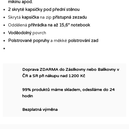
mikinu apod.
2
skryté kapsičky pod přední stěnou
Skrytá
kapsička
na zip
přístupná zezadu
Oddělená
přihrádka na až 15,6“ notebook
Voděodolný
povrch
Polstrované popruhy
a měkké
polstrování zad
Doprava ZDARMA do Zásilkovny nebo Balíkovny v
ČR a SR při nákupu nad 1200 Kč
99% produktů máme skladem, odesíláme do 24
hodin
Bezplatná výměna