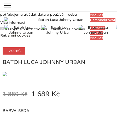
Měříme, ladíme a vylepšujeme, aby pro vás
Přijmout
prohlížení webu bylo co nejpříjemnější. Proto si
všechny
potřebujeme ukládat data o používání webu.
cookies
Personalizovat
Více informací
Přijmout
Nezbytně nutné cookies
Analytické cookies
zvolené
Reklamní cookies
cookies
- 200 KČ
BATOH LUCA JOHNNY URBAN
1 689 Kč
1 889 Kč
BARVA: ŠEDÁ