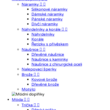
Náramky


Silikonové náramky
Dámské náramky
Pánské náramky
Dívčí náramky
Náhrdelníky a korále


Náhrdelníky
Korále
Řetízky s přívěskem
Náušnice


Dřevěné náušnice
Náušnice s kamínky
Náušnice z chirurgické oceli
Nalepovací šperky
Brože


Kovové brože
Dřevěné brože
Motýlci
Móda


Trička

