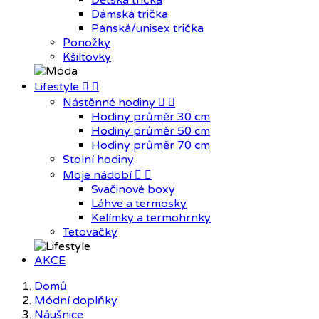
Dětská trička
Dámská trička
Pánská/unisex trička
Ponožky
Kšiltovky
Lifestyle


Nástěnné hodiny


Hodiny průměr 30 cm
Hodiny průměr 50 cm
Hodiny průměr 70 cm
Stolní hodiny
Moje nádobí


Svačinové boxy
Láhve a termosky
Kelímky a termohrnky
Tetovačky
AKCE
Domů
Módní doplňky
Náušnice