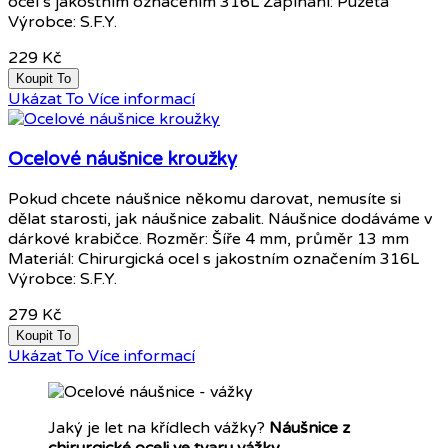
ocel s jakostním označením 316L Zapínání: Puzeta
Výrobce: S.F.Y.
229 Kč
Koupit To
Ukázat To
Více informací
Ocelové náušnice kroužky
Pokud chcete náušnice někomu darovat, nemusíte si
dělat starosti, jak náušnice zabalit. Náušnice dodáváme v
dárkové krabičce. Rozměr: Šíře 4 mm, průměr 13 mm
Materiál: Chirurgická ocel s jakostním označením 316L
Výrobce: S.F.Y.
279 Kč
Koupit To
Ukázat To
Více informací
Jaký je let na křídlech vážky?
Náušnice z
chirurgické oceli ve tvaru vážky