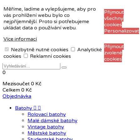
Měna:
CZK
Měříme, ladíme a vylepšujeme, aby pro
Přijmout
vás prohlížení webu bylo co
CZK
všechny
nejpříjemnější. Proto si potřebujeme
EUR
cookies
ukládat data o používání webu.
Personalizovat
Více informací
+420 604 408 411
Přijmout
Nezbytně nutné cookies
Analytické
zvolené
Přihlásit se
Registrace
cookies
Reklamní cookies
cookies
0
Mezisoučet
0 Kč
Celkem
0 Kč
Objednávka
Batohy


Rolovací batohy
Malé dámské batohy
Vintage batohy
Městské batohy
Studentské batohy