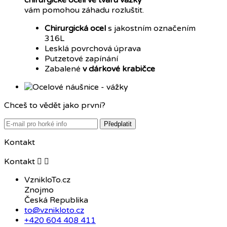
vám pomohou záhadu rozluštit.
Chirurgická ocel
s jakostním označením
316L
Lesklá povrchová úprava
Putzetové zapínání
Zabalené
v dárkové krabičce
Chceš to vědět jako první?
Předplatit
Kontakt
Kontakt


VznikloTo.cz
Znojmo
Česká Republika
to@vznikloto.cz
+420 604 408 411