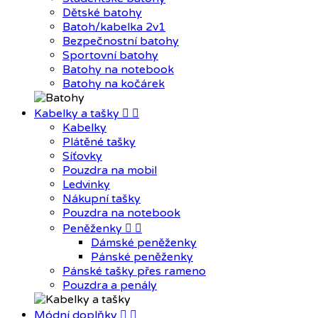
Dětské batohy
Batoh/kabelka 2v1
Bezpečnostní batohy
Sportovní batohy
Batohy na notebook
Batohy na kočárek
Kabelky a tašky


Kabelky
Plátěné tašky
Síťovky
Pouzdra na mobil
Ledvinky
Nákupní tašky
Pouzdra na notebook
Peněženky


Dámské peněženky
Pánské peněženky
Pánské tašky přes rameno
Pouzdra a penály
Módní doplňky

