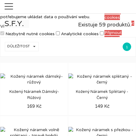
Měříme, ladíme a vylepšujeme, aby pro vás
Přijmout
prohlížení webu bylo co nejpříjemnější. Proto si
všechny
potřebujeme ukládat data o používání webu.
cookies
S.F.Y.
Personalizovat
Existuje 59 produktů.
Více informací
Přijmout
Nezbytně nutné cookies
Analytické cookies
zvolené
Reklamní cookies
cookies

DŮLEŽITOST
1
Kožený Náramek Dámský-
Kožený Náramek Splétaný -
Růžový
Černý
169 Kč
149 Kč