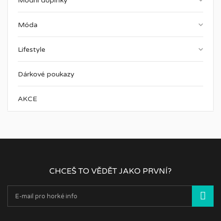
keyboard_arrow_down
Módní doplňky
keyboard_arrow_down
Móda
keyboard_arrow_down
Lifestyle
Dárkové poukazy
AKCE
CHCEŠ TO VĚDĚT JAKO PRVNÍ?