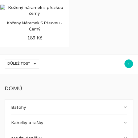
Kožený Náramek S Přezkou -
Černý
189 Kč

DŮLEŽITOST
1
DOMŮ
keyboard_arrow_down
Batohy
keyboard_arrow_down
Kabelky a tašky