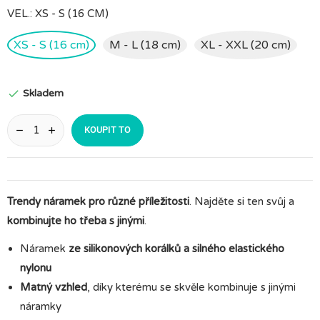
VEL.: XS - S (16 CM)
XS - S (16 cm)
M - L (18 cm)
XL - XXL (20 cm)
Skladem

KOUPIT TO
Trendy náramek
pro různé příležitosti
. Najděte si ten svůj a
kombinujte ho třeba s jinými
.
Náramek
ze silikonových korálků a silného elastického
nylonu
Matný vzhled
, díky kterému se skvěle kombinuje s jinými
náramky