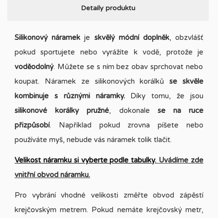
Detaily produktu
Silikonový náramek
je
skvělý módní doplněk
, obzvlášť
pokud sportujete nebo vyrážíte k vodě, protože je
voděodolný
. Můžete se s ním bez obav sprchovat nebo
koupat. Náramek ze silikonových korálků
se skvěle
kombinuje s různými náramky.
Díky tomu, že jsou
silikonové korálky pružné
, dokonale
se na ruce
přizpůsobí
. Například pokud zrovna píšete nebo
používáte myš, nebude vás náramek tolik tlačit.
Velikost náramku si vyberte podle tabulky
. Uvádíme zde
vnitřní obvod náramku.
Pro vybrání vhodné velikosti změřte obvod zápěstí
krejčovským metrem. Pokud nemáte krejčovský metr,