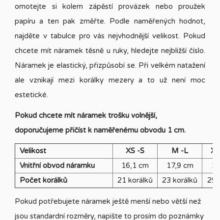
omotejte si kolem zápěstí provázek nebo proužek
papíru a ten pak změřte. Podle naměřených hodnot,
najděte v tabulce pro vás nejvhodnější velikost. Pokud
chcete mít náramek těsně u ruky, hledejte nejbližší číslo.
Náramek je elastický, přizpůsobí se. Při velkém natažení
ale vznikají mezi korálky mezery a to už není moc
estetické.
Pokud chcete mít náramek trošku volnější,
doporučujeme přičíst k naměřenému obvodu 1 cm.
Velikost
XS -S
M -L
XL
Vnitřní obvod náramku
16,1 cm
17,9 cm
19
Počet korálků
21 korálků
23 korálků
25 
Pokud potřebujete náramek ještě menší nebo větší než
jsou standardní rozměry, napište to prosím do poznámky