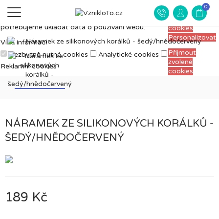
Měříme, ladíme a vylepšujeme, aby pro vás
0
Přijmout
prohlížení webu bylo co nejpříjemnější. Proto si
všechny
potřebujeme ukládat data o používání webu.
cookies
Personalizovat
Více informací
Přijmout
Nezbytně nutné cookies
Analytické cookies
zvolené
Reklamní cookies
cookies
NÁRAMEK ZE SILIKONOVÝCH KORÁLKŮ -
ŠEDÝ/HNĚDOČERVENÝ
189 Kč