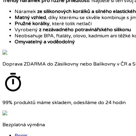
Trendy náramek
pro různé příležitosti
. Najděte si ten svůj
Náramek
ze silikonových korálků a silného elastické
Matný vzhled
, díky kterému se skvěle kombinuje s j
Pružné korálky
, které tolik netlačí
Vyrobený
z nezávadného potravinářského silikonu
Neobsahuje BPA, ftaláty, olovo, kadmium ani těžké k
Omyvatelný a voděodolný
Doprava ZDARMA do Zásilkovny nebo Balíkovny v ČR a S
99% produktů máme skladem, odesíláme do 24 hodin
Bezplatná výměna
Popis