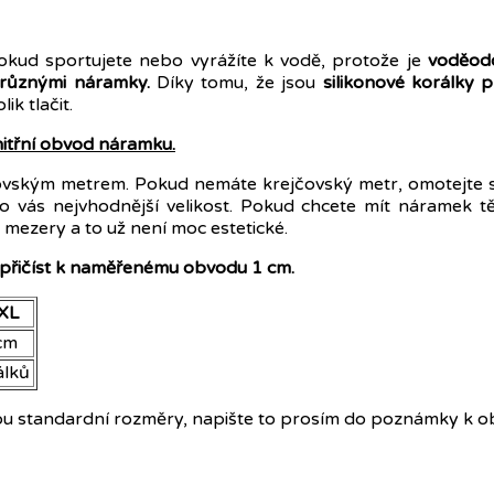
pokud sportujete nebo vyrážíte k vodě, protože je
voděod
 různými náramky.
Díky tomu, že jsou
silikonové korálky 
k tlačit.
nitřní obvod náramku.
čovským metrem. Pokud nemáte krejčovský metr, omotejte 
vás nejvhodnější velikost. Pokud chcete mít náramek těsně
y mezery a to už není moc estetické.
 přičíst k naměřenému obvodu 1 cm.
XL
cm
álků
ou standardní rozměry, napište to prosím do poznámky k o