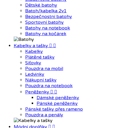
Dětské batohy
Batoh/kabelka 2v1
Bezpečnostní batohy
Sportovní batohy
Batohy na notebook
Batohy na kočárek
Kabelky a tašky


Kabelky
Plátěné tašky
Síťovky
Pouzdra na mobil
Ledvinky
Nákupní tašky
Pouzdra na notebook
Peněženky


Dámské peněženky
Pánské peněženky
Pánské tašky přes rameno
Pouzdra a penály
Módní doplňky

