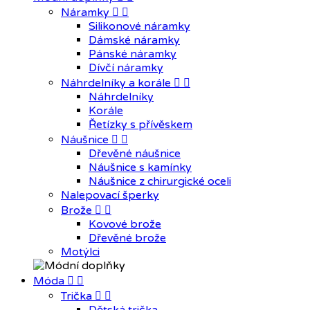
Náramky


Silikonové náramky
Dámské náramky
Pánské náramky
Dívčí náramky
Náhrdelníky a korále


Náhrdelníky
Korále
Řetízky s přívěskem
Náušnice


Dřevěné náušnice
Náušnice s kamínky
Náušnice z chirurgické oceli
Nalepovací šperky
Brože


Kovové brože
Dřevěné brože
Motýlci
Móda


Trička

