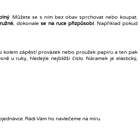
olný
. Můžete se s ním bez obav sprchovat nebo koupat.
pružné
, dokonale
se na ruce přizpůsobí
. Například pokud
si kolem zápěstí provázek nebo proužek papíru a ten pak
 u ruky, hledejte nejbližší číslo. Náramek je elastický,
bjednávce. Rádi Vám ho navlečeme na míru.