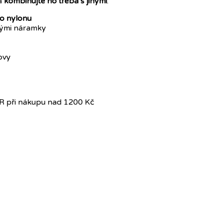
 a
kombinujte ho třeba s jinými
.
ho nylonu
inými náramky
ovy
R při nákupu nad 1200 Kč