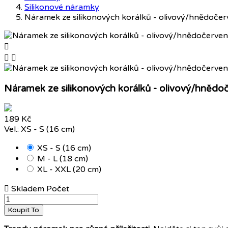
Silikonové náramky
Náramek ze silikonových korálků - olivový/hnědoče



Náramek ze silikonových korálků - olivový/hnědo
189 Kč
Vel.: XS - S (16 cm)
XS - S (16 cm)
M - L (18 cm)
XL - XXL (20 cm)

Skladem
Počet
Koupit To