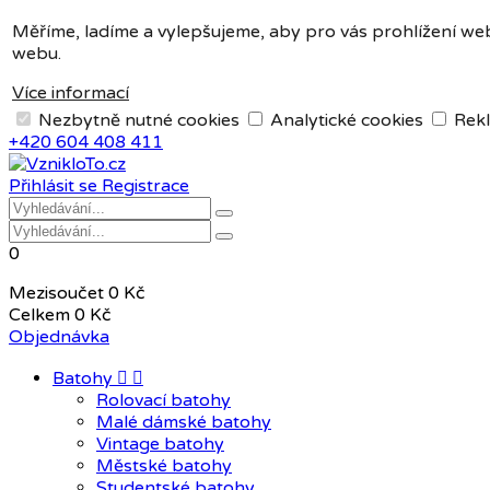
Měna:
CZK
Měříme, ladíme a vylepšujeme, aby pro vás prohlížení web
webu.
CZK
EUR
Více informací
Nezbytně nutné cookies
Analytické cookies
Rekl
+420 604 408 411
Přihlásit se
Registrace
0
Mezisoučet
0 Kč
Celkem
0 Kč
Objednávka
Batohy


Rolovací batohy
Malé dámské batohy
Vintage batohy
Městské batohy
Studentské batohy