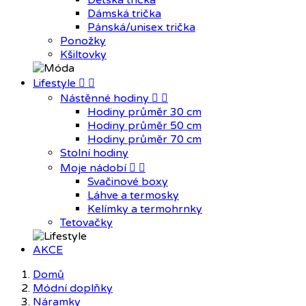
Dětská trička
Dámská trička
Pánská/unisex trička
Ponožky
Kšiltovky
Lifestyle


Nástěnné hodiny


Hodiny průměr 30 cm
Hodiny průměr 50 cm
Hodiny průměr 70 cm
Stolní hodiny
Moje nádobí


Svačinové boxy
Láhve a termosky
Kelímky a termohrnky
Tetovačky
AKCE
Domů
Módní doplňky
Náramky