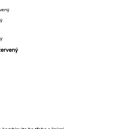
rvený
červený