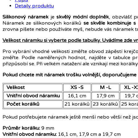
Detaily produktu
Silikonový náramek
je
skvělý módní doplněk
, obzvlášť 
Náramek ze silikonových korálků
se skvěle kombinuje s
zrovna píšete nebo používáte myš, nebude vás náramek toli
Velikost náramku si vyberte podle tabulky
. Uvádíme zde v
Pro vybrání vhodné velikosti změřte obvod zápěstí krej
změřte. Podle naměřených hodnot, najděte v tabulce pro 
přizpůsobí se. Při velkém natažení ale vznikají mezi korálk
Pokud chcete mít náramek trošku volnější, doporučujeme
Velikost
XS -S
M -L
XL -X
Vnitřní obvod náramku
16,1 cm
17,9 cm
19,7 
Počet korálků
21 korálků
23 korálků
25 kor
Pokud potřebujete náramek ještě menší nebo větší než js
Průměr korálku:
9 mm
Vnitřní obvod náramku:
16,1 cm, 17,9 cm a 19,7 cm