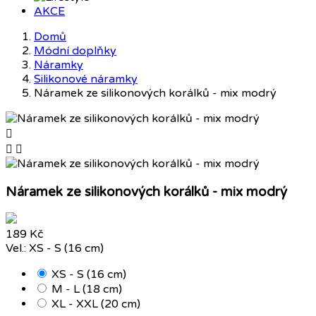
AKCE
Domů
Módní doplňky
Náramky
Silikonové náramky
Náramek ze silikonových korálků - mix modrý



Náramek ze silikonových korálků - mix modrý
189 Kč
Vel.: XS - S (16 cm)
XS - S (16 cm)
M - L (18 cm)
XL - XXL (20 cm)