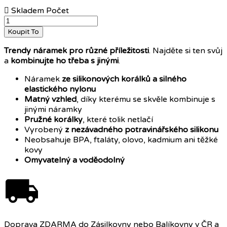

Skladem
Počet
Koupit To
Trendy náramek
pro různé příležitosti
. Najděte si ten svůj
a
kombinujte ho třeba s jinými
.
Náramek
ze silikonových korálků a silného
elastického nylonu
Matný vzhled
, díky kterému se skvěle kombinuje s
jinými náramky
Pružné korálky
, které tolik netlačí
Vyrobený
z nezávadného potravinářského silikonu
Neobsahuje BPA, ftaláty, olovo, kadmium ani těžké
kovy
Omyvatelný a voděodolný
Doprava ZDARMA do Zásilkovny nebo Balíkovny v ČR a