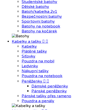
Studentské batohy
Dětské batohy
Batoh/kabelka 2v1
Bezpečnostní batohy
Sportovní batohy
Batohy na notebook
Batohy na kočárek
Kabelky a tašky


Kabelky
Plátěné tašky
Síťovky
Pouzdra na mobil
Ledvinky
Nákupní tašky
Pouzdra na notebook
Peněženky


Dámské peněženky
Pánské peněženky
Pánské tašky přes rameno
Pouzdra a penály