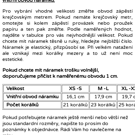
vnitřní obvod náramku.
Pro vybrání vhodné velikosti změřte obvod zápěstí
krejčovským metrem. Pokud nemáte krejčovský metr,
omotejte si kolem zápěstí provázek nebo proužek
papíru a ten pak změřte. Podle naměřených hodnot,
najděte v tabulce pro vás nejvhodnější velikost. Pokud
chcete mít náramek těsně u ruky, hledejte nejbližší číslo.
Náramek je elastický, přizpůsobí se. Při velkém natažení
ale vznikají mezi korálky mezery a to už není moc
estetické.
Pokud chcete mít náramek trošku volnější,
doporučujeme přičíst k naměřenému obvodu 1 cm.
Velikost
XS -S
M -L
XL -X
Vnitřní obvod náramku
16,1 cm
17,9 cm
19,7 
Počet korálků
21 korálků
23 korálků
25 kor
Pokud potřebujete náramek ještě menší nebo větší než
jsou standardní rozměry, napište to prosím do
poznámky k objednávce. Rádi Vám ho navlečeme na