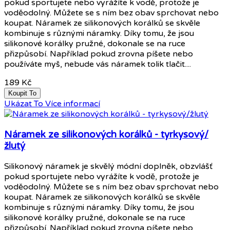
pokud sportujete nebo vyrážíte k vodě, protože je
voděodolný. Můžete se s ním bez obav sprchovat nebo
koupat. Náramek ze silikonových korálků se skvěle
kombinuje s různými náramky. Díky tomu, že jsou
silikonové korálky pružné, dokonale se na ruce
přizpůsobí. Například pokud zrovna píšete nebo
používáte myš, nebude vás náramek tolik tlačit....
189 Kč
Koupit To
Ukázat To
Více informací
Náramek ze silikonových korálků - tyrkysový/
žlutý
Silikonový náramek je skvělý módní doplněk, obzvlášť
pokud sportujete nebo vyrážíte k vodě, protože je
voděodolný. Můžete se s ním bez obav sprchovat nebo
koupat. Náramek ze silikonových korálků se skvěle
kombinuje s různými náramky. Díky tomu, že jsou
silikonové korálky pružné, dokonale se na ruce
přizpůsobí. Například pokud zrovna píšete nebo