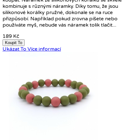
koupat. Náramek ze silikonových korálků se skvěle
kombinuje s různými náramky. Díky tomu, že jsou
silikonové korálky pružné, dokonale se na ruce
přizpůsobí. Například pokud zrovna píšete nebo
používáte myš, nebude vás náramek tolik tlačit....
189 Kč
Koupit To
Ukázat To
Více informací