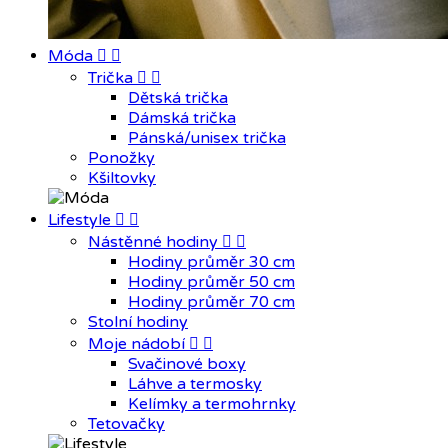
Móda


Trička


Dětská trička
Dámská trička
Pánská/unisex trička
Ponožky
Kšiltovky
Lifestyle


Nástěnné hodiny


Hodiny průměr 30 cm
Hodiny průměr 50 cm
Hodiny průměr 70 cm
Stolní hodiny
Moje nádobí


Svačinové boxy
Láhve a termosky
Kelímky a termohrnky
Tetovačky