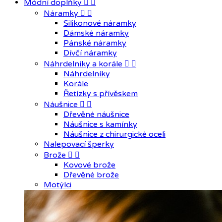
Módní doplňky


Náramky


Silikonové náramky
Dámské náramky
Pánské náramky
Dívčí náramky
Náhrdelníky a korále


Náhrdelníky
Korále
Řetízky s přívěskem
Náušnice


Dřevěné náušnice
Náušnice s kamínky
Náušnice z chirurgické oceli
Nalepovací šperky
Brože


Kovové brože
Dřevěné brože
Motýlci