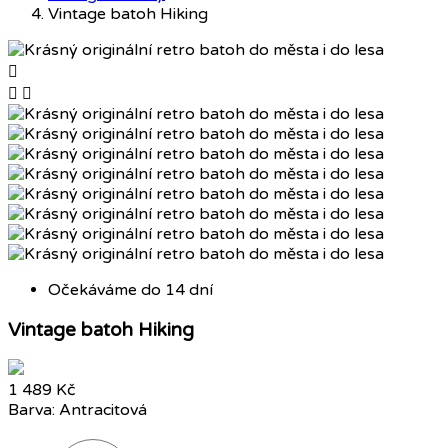
Vintage batoh Hiking



Očekáváme do 14 dní
Vintage batoh Hiking
1 489 Kč
Barva: Antracitová
Zelená