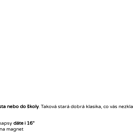
ta nebo do školy
. Taková stará dobrá klasika, co vás nezkl
 kapsy
dáte i 16"
 na magnet