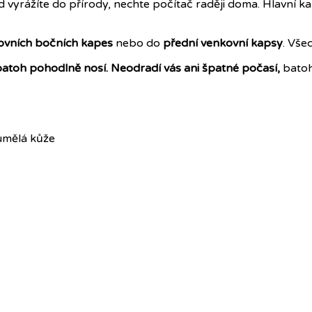
d vyrážíte do přírody, nechte počítač raději doma. Hlavní 
ovních bočních kapes
nebo do
přední venkovní kapsy
. Vše
atoh pohodlně nosí. Neodradí vás ani špatné počasí,
batoh
umělá kůže