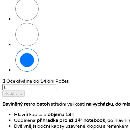
Hnědá
Antracitová

Očekáváme do 14 dní
Počet
Koupit To
Bavlněný retro batoh
střední velikosti
na vycházku, do měs
Hlavní kapsa o
objemu 18 l
Oddělená
přihrádka pro až 14" notebook
, do hlavní
Dvě vnější boční kapsy uzavřené klopou s řemínkem