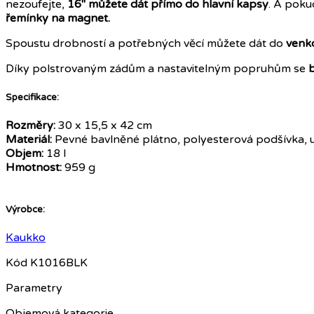
nezoufejte,
16" můžete dát přímo do hlavní kapsy
. A poku
řemínky na magnet.
Spoustu drobností a potřebných věcí můžete dát do
venk
Díky polstrovaným zádům a nastavitelným popruhům se
b
Specifikace:
Rozměry:
30 x 15,5 x 42 cm
Materiál:
Pevné bavlněné plátno, polyesterová podšívka, 
Objem:
18 l
Hmotnost:
959 g
Výrobce:
Kaukko
Kód
K1016BLK
Parametry
Objemová kategorie