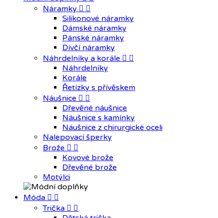
Náramky


Silikonové náramky
Dámské náramky
Pánské náramky
Dívčí náramky
Náhrdelníky a korále


Náhrdelníky
Korále
Řetízky s přívěskem
Náušnice


Dřevěné náušnice
Náušnice s kamínky
Náušnice z chirurgické oceli
Nalepovací šperky
Brože


Kovové brože
Dřevěné brože
Motýlci
Móda


Trička

