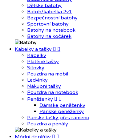
Dětské batohy
Batoh/kabelka 2v1
Bezpečnostní batohy
Sportovní batohy
Batohy na notebook
Batohy na kočárek
Kabelky a tašky


Kabelky
Plátěné tašky
Síťovky
Pouzdra na mobil
Ledvinky
Nákupní tašky
Pouzdra na notebook
Peněženky


Dámské peněženky
Pánské peněženky
Pánské tašky přes rameno
Pouzdra a penály
Módní doplňky

