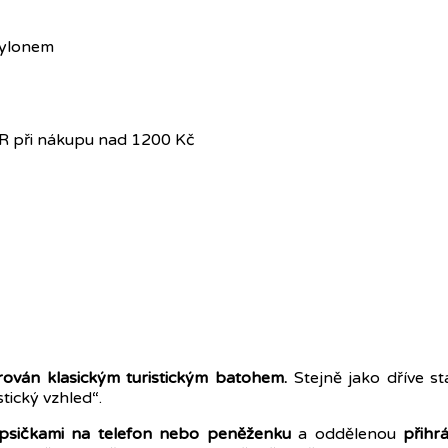
nylonem
R při nákupu nad 1200 Kč
irován klasickým turistickým batohem.
Stejně jako dříve st
tický vzhled“.
psičkami na telefon nebo peněženku
a oddělenou
přihr