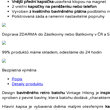
Vnější přední kapsička
uzavřená klopou na magnet
2 vnitřní
kapsičky na peněženku nebo telefon
Vyroben
z kvalitního bavlněného plátna
podšitého 
Polstrovaná záda a ramenní nastavitelné popruhy
Doprava ZDARMA do Zásilkovny nebo Balíkovny v ČR a S
99% produktů máme skladem, odesíláme do 24 hodin
Bezplatná výměna
Popis
Detaily produktu
Design
bavlněného retro batohu
Vintage Hiking je
insp
vyroben z pevné bavlny, která batohu dodává „charakteris
Hlavní kapsa je vybavená dvěma malými otevřenými
ka