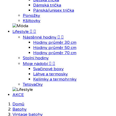
Dětská trička
Dámská trička
Pánská/unisex trička
Ponožky
Kšiltovky
Lifestyle


Nástěnné hodiny


Hodiny průměr 30 cm
Hodiny průměr 50 cm
Hodiny průměr 70 cm
Stolní hodiny
Moje nádobí


Svačinové boxy
Láhve a termosky
Kelímky a termohrnky
Tetovačky
AKCE
Domů
Batohy
Vintage batohy