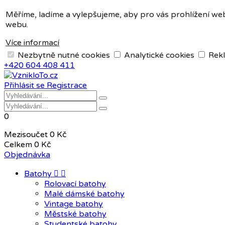
Měna:
CZK
Měříme, ladíme a vylepšujeme, aby pro vás prohlížení web
webu.
CZK
EUR
Více informací
Nezbytně nutné cookies
Analytické cookies
Rekl
+420 604 408 411
Přihlásit se
Registrace
0
Mezisoučet
0 Kč
Celkem
0 Kč
Objednávka
Batohy


Rolovací batohy
Malé dámské batohy
Vintage batohy
Městské batohy
Studentské batohy