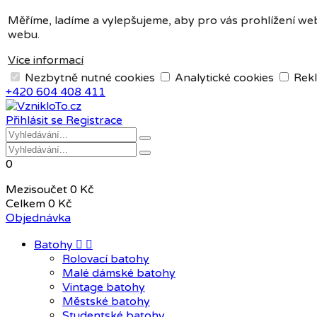
Měna:
CZK
Měříme, ladíme a vylepšujeme, aby pro vás prohlížení web
webu.
CZK
EUR
Více informací
Nezbytně nutné cookies
Analytické cookies
Rekl
+420 604 408 411
Přihlásit se
Registrace
0
Mezisoučet
0 Kč
Celkem
0 Kč
Objednávka
Batohy


Rolovací batohy
Malé dámské batohy
Vintage batohy
Městské batohy
Studentské batohy