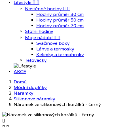
Lifestyle


Nástěnné hodiny


Hodiny průměr 30 cm
Hodiny průměr 50 cm
Hodiny průměr 70 cm
Stolní hodiny
Moje nádobí


Svačinové boxy
Láhve a termosky
Kelímky a termohrnky
Tetovačky
AKCE
Domů
Módní doplňky
Náramky
Silikonové náramky
Náramek ze silikonových korálků - černý
