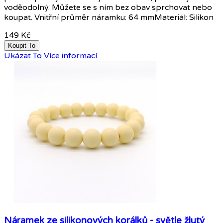
voděodolný. Můžete se s ním bez obav sprchovat nebo
koupat. Vnitřní průměr náramku: 64 mmMateriál: Silikon
149 Kč
Koupit To
Ukázat To
Více informací
Náramek ze silikonových korálků - světle žlutý