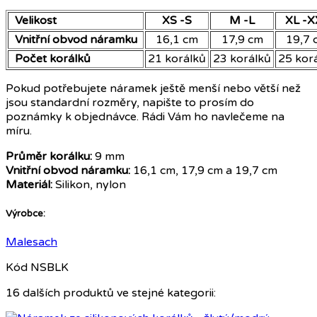
Velikost
XS -S
M -L
XL -X
Vnitřní obvod náramku
16,1 cm
17,9 cm
19,7 
Počet korálků
21 korálků
23 korálků
25 kor
Pokud potřebujete náramek ještě menší nebo větší než
jsou standardní rozměry, napište to prosím do
poznámky k objednávce. Rádi Vám ho navlečeme na
míru.
Průměr korálku:
9 mm
Vnitřní obvod náramku:
16,1 cm, 17,9 cm a 19,7 cm
Materiál:
Silikon, nylon
Výrobce:
Malesach
Kód
NSBLK
16 dalších produktů ve stejné kategorii: