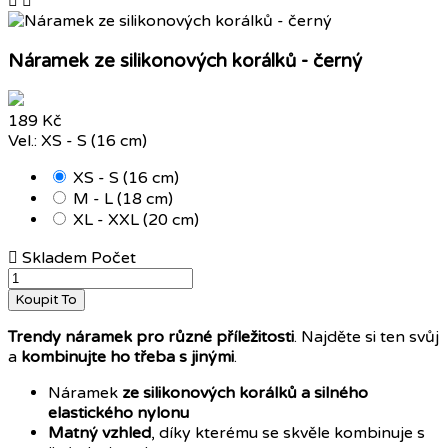


Náramek ze silikonových korálků - černý
189 Kč
Vel.: XS - S (16 cm)
XS - S (16 cm)
M - L (18 cm)
XL - XXL (20 cm)

Skladem
Počet
Koupit To
Trendy náramek
pro různé příležitosti
. Najděte si ten svůj
a
kombinujte ho třeba s jinými
.
Náramek
ze silikonových korálků a silného
elastického nylonu
Matný vzhled
, díky kterému se skvěle kombinuje s