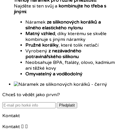
Trendy náramek
pro různé příležitosti
.
Najděte si ten svůj a
kombinujte ho třeba s
jinými
.
Náramek
ze silikonových korálků a
silného elastického nylonu
Matný vzhled
, díky kterému se skvěle
kombinuje s jinými náramky
Pružné korálky
, které tolik netlačí
Vyrobený
z nezávadného
potravinářského silikonu
Neobsahuje BPA, ftaláty, olovo, kadmium
ani těžké kovy
Omyvatelný a voděodolný
Chceš to vědět jako první?
Předplatit
Kontakt
Kontakt

