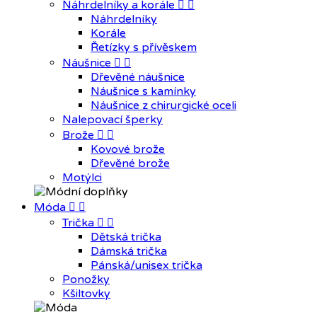
Náhrdelníky a korále


Náhrdelníky
Korále
Řetízky s přívěskem
Náušnice


Dřevěné náušnice
Náušnice s kamínky
Náušnice z chirurgické oceli
Nalepovací šperky
Brože


Kovové brože
Dřevěné brože
Motýlci
Móda


Trička


Dětská trička
Dámská trička
Pánská/unisex trička
Ponožky
Kšiltovky