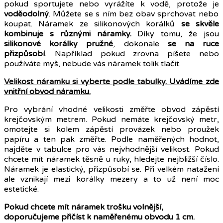
pokud sportujete nebo vyrážíte k vodě, protože je
voděodolný
. Můžete se s ním bez obav sprchovat nebo
koupat. Náramek ze silikonových korálků
se skvěle
kombinuje s různými náramky.
Díky tomu, že jsou
silikonové korálky pružné
, dokonale
se na ruce
přizpůsobí
. Například pokud zrovna píšete nebo
používáte myš, nebude vás náramek tolik tlačit.
Velikost náramku si vyberte podle tabulky
. Uvádíme zde
vnitřní obvod náramku.
Pro vybrání vhodné velikosti změřte obvod zápěstí
krejčovským metrem. Pokud nemáte krejčovský metr,
omotejte si kolem zápěstí provázek nebo proužek
papíru a ten pak změřte. Podle naměřených hodnot,
najděte v tabulce pro vás nejvhodnější velikost. Pokud
chcete mít náramek těsně u ruky, hledejte nejbližší číslo.
Náramek je elastický, přizpůsobí se. Při velkém natažení
ale vznikají mezi korálky mezery a to už není moc
estetické.
Pokud chcete mít náramek trošku volnější,
doporučujeme přičíst k naměřenému obvodu 1 cm.