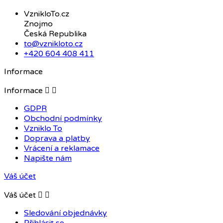
VznikloTo.cz
Znojmo
Česká Republika
to@vznikloto.cz
+420 604 408 411
Informace
Informace


GDPR
Obchodní podmínky
Vzniklo To
Doprava a platby
Vrácení a reklamace
Napište nám
Váš účet
Váš účet


Sledování objednávky
Přihlásit se