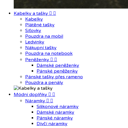
Kabelky a tašky


Kabelky
Plátěné tašky
Síťovky
Pouzdra na mobil
Ledvinky
Nákupní tašky
Pouzdra na notebook
Peněženky


Dámské peněženky
Pánské peněženky
Pánské tašky přes rameno
Pouzdra a penály
Módní doplňky


Náramky


Silikonové náramky
Dámské náramky
Pánské náramky
Dívčí náramky