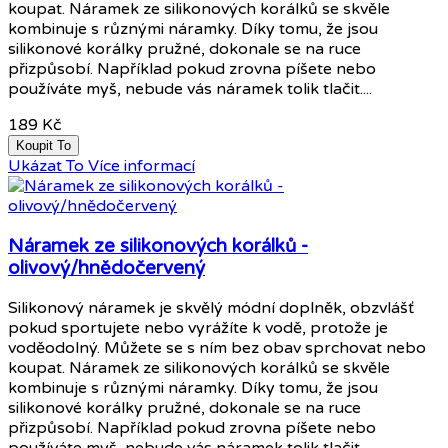
koupat. Náramek ze silikonových korálků se skvěle
kombinuje s různými náramky. Díky tomu, že jsou
silikonové korálky pružné, dokonale se na ruce
přizpůsobí. Například pokud zrovna píšete nebo
používáte myš, nebude vás náramek tolik tlačit....
189 Kč
Koupit To
Ukázat To
Více informací
Náramek ze silikonových korálků -
olivový/hnědočervený
Silikonový náramek je skvělý módní doplněk, obzvlášť
pokud sportujete nebo vyrážíte k vodě, protože je
voděodolný. Můžete se s ním bez obav sprchovat nebo
koupat. Náramek ze silikonových korálků se skvěle
kombinuje s různými náramky. Díky tomu, že jsou
silikonové korálky pružné, dokonale se na ruce
přizpůsobí. Například pokud zrovna píšete nebo
používáte myš, nebude vás náramek tolik tlačit....