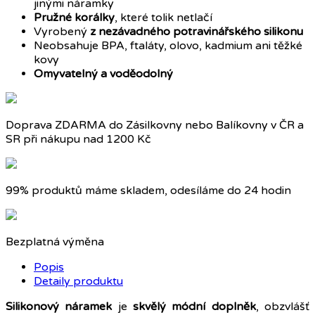
jinými náramky
Pružné korálky
, které tolik netlačí
Vyrobený
z nezávadného potravinářského silikonu
Neobsahuje BPA, ftaláty, olovo, kadmium ani těžké
kovy
Omyvatelný a voděodolný
Doprava ZDARMA do Zásilkovny nebo Balíkovny v ČR a
SR při nákupu nad 1200 Kč
99% produktů máme skladem, odesíláme do 24 hodin
Bezplatná výměna
Popis
Detaily produktu
Silikonový náramek
je
skvělý módní doplněk
, obzvlášť