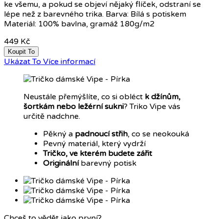
ke všemu, a pokud se objeví nějaký flíček, odstraní se
lépe než z barevného trika. Barva: Bílá s potiskem
Materiál: 100% bavlna, gramáž 180g/m2
449 Kč
Koupit To
Ukázat To
Více informací
Neustále přemýšlíte, co si obléct
k džínům,
šortkám nebo ležérní sukni
? Triko Vipe vás
určitě nadchne.
Pěkný a
padnoucí střih
, co se neokouká
Pevný materiál, který vydrží
Tričko, ve kterém budete zářit
Originální
barevný potisk
Chceš to vědět jako první?