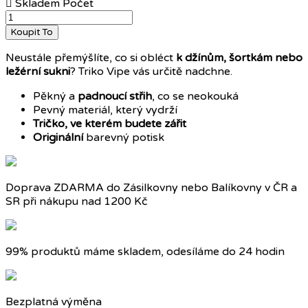

Skladem
Počet
Koupit To
Neustále přemýšlíte, co si obléct
k džínům, šortkám nebo
ležérní sukni
? Triko Vipe vás určitě nadchne.
Pěkný a
padnoucí střih
, co se neokouká
Pevný materiál, který vydrží
Tričko, ve kterém budete zářit
Originální
barevný potisk
Doprava ZDARMA do Zásilkovny nebo Balíkovny v ČR a
SR při nákupu nad 1200 Kč
99% produktů máme skladem, odesíláme do 24 hodin
Bezplatná výměna