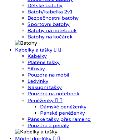
Dětské batohy
Batoh/kabelka 2v1
Bezpečnostní batohy
Sportovní batohy
Batohy na notebook
Batohy na kočárek
Kabelky a tašky


Kabelky
Plátěné tašky
Síťovky
Pouzdra na mobil
Ledvinky
Nákupní tašky
Pouzdra na notebook
Peněženky


Dámské peněženky
Pánské peněženky
Pánské tašky přes rameno
Pouzdra a penály
Módní doplňky

