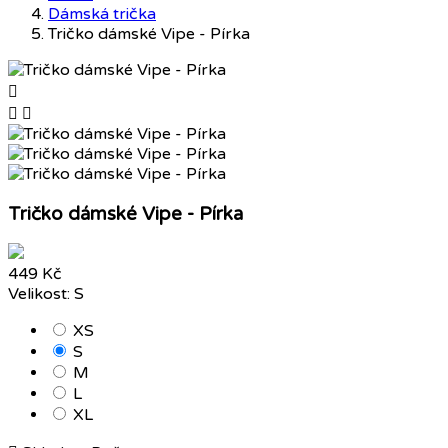
Dámská trička
Tričko dámské Vipe - Pírka



Tričko dámské Vipe - Pírka
449 Kč
Velikost: S
XS
S
M
L
XL