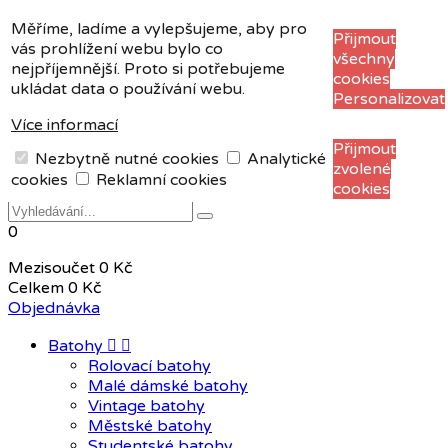
Měna:
CZK
Měříme, ladíme a vylepšujeme, aby pro
Přijmout
vás prohlížení webu bylo co
CZK
všechny
nejpříjemnější. Proto si potřebujeme
EUR
cookies
ukládat data o používání webu.
Personalizovat
Více informací
+420 604 408 411
Přijmout
Nezbytně nutné cookies
Analytické
zvolené
Přihlásit se
Registrace
cookies
Reklamní cookies
cookies
0
Mezisoučet
0 Kč
Celkem
0 Kč
Objednávka
Batohy


Rolovací batohy
Malé dámské batohy
Vintage batohy
Městské batohy
Studentské batohy