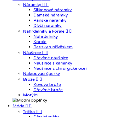
Náramky


Silikonové náramky
Dámské náramky
Pánské náramky
Dívčí náramky
Náhrdelníky a korále


Náhrdelníky
Korále
Řetízky s přívěskem
Náušnice


Dřevěné náušnice
Náušnice s kamínky
Náušnice z chirurgické oceli
Nalepovací šperky
Brože


Kovové brože
Dřevěné brože
Motýlci
Móda


Trička

