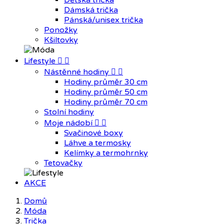
Dětská trička
Dámská trička
Pánská/unisex trička
Ponožky
Kšiltovky
Lifestyle


Nástěnné hodiny


Hodiny průměr 30 cm
Hodiny průměr 50 cm
Hodiny průměr 70 cm
Stolní hodiny
Moje nádobí


Svačinové boxy
Láhve a termosky
Kelímky a termohrnky
Tetovačky
AKCE
Domů
Móda
Trička