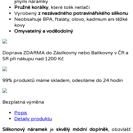
jinými náramky
Pružné korálky
, které tolik netlačí
Vyrobený
z nezávadného potravinářského silikonu
Neobsahuje BPA, ftaláty, olovo, kadmium ani těžké
kovy
Omyvatelný a voděodolný
Doprava ZDARMA do Zásilkovny nebo Balíkovny v ČR a
SR při nákupu nad 1200 Kč
99% produktů máme skladem, odesíláme do 24 hodin
Bezplatná výměna
Popis
Detaily produktu
Silikonový náramek
je
skvělý módní doplněk
, obzvlášť