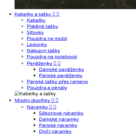
Kabelky a tašky


Kabelky
Plátěné tašky
Síťovky
Pouzdra na mobil
Ledvinky
Nákupní tašky
Pouzdra na notebook
Peněženky


Dámské peněženky
Pánské peněženky
Pánské tašky přes rameno
Pouzdra a penály
Módní doplňky


Náramky


Silikonové náramky
Dámské náramky
Pánské náramky
Dívčí náramky