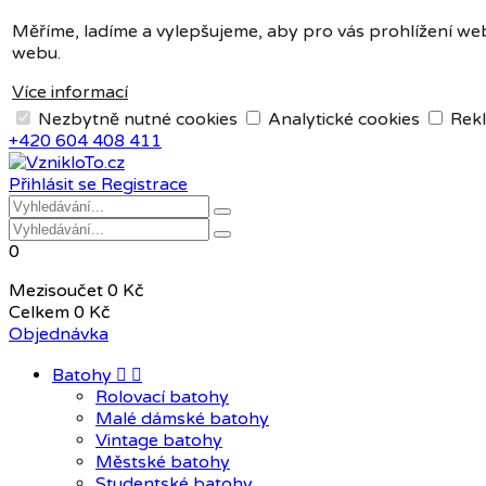
Měna:
CZK
Měříme, ladíme a vylepšujeme, aby pro vás prohlížení web
webu.
CZK
EUR
Více informací
Nezbytně nutné cookies
Analytické cookies
Rekl
+420 604 408 411
Přihlásit se
Registrace
0
Mezisoučet
0 Kč
Celkem
0 Kč
Objednávka
Batohy


Rolovací batohy
Malé dámské batohy
Vintage batohy
Městské batohy
Studentské batohy