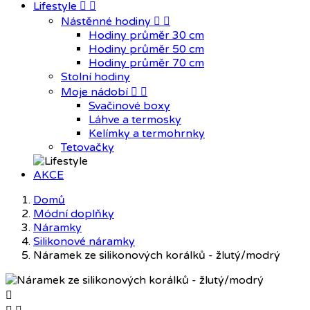
Lifestyle


Nástěnné hodiny


Hodiny průměr 30 cm
Hodiny průměr 50 cm
Hodiny průměr 70 cm
Stolní hodiny
Moje nádobí


Svačinové boxy
Láhve a termosky
Kelímky a termohrnky
Tetovačky
AKCE
Domů
Módní doplňky
Náramky
Silikonové náramky
Náramek ze silikonových korálků - žlutý/modrý
