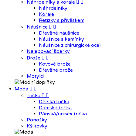
Náhrdelníky a korále


Náhrdelníky
Korále
Řetízky s přívěskem
Náušnice


Dřevěné náušnice
Náušnice s kamínky
Náušnice z chirurgické oceli
Nalepovací šperky
Brože


Kovové brože
Dřevěné brože
Motýlci
Móda


Trička


Dětská trička
Dámská trička
Pánská/unisex trička
Ponožky
Kšiltovky