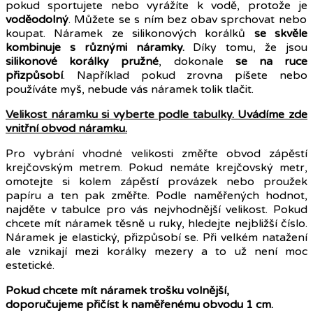
pokud sportujete nebo vyrážíte k vodě, protože je
voděodolný
. Můžete se s ním bez obav sprchovat nebo
koupat. Náramek ze silikonových korálků
se skvěle
kombinuje s různými náramky.
Díky tomu, že jsou
silikonové korálky pružné
, dokonale
se na ruce
přizpůsobí
. Například pokud zrovna píšete nebo
používáte myš, nebude vás náramek tolik tlačit.
Velikost náramku si vyberte podle tabulky
. Uvádíme zde
vnitřní obvod náramku.
Pro vybrání vhodné velikosti změřte obvod zápěstí
krejčovským metrem. Pokud nemáte krejčovský metr,
omotejte si kolem zápěstí provázek nebo proužek
papíru a ten pak změřte. Podle naměřených hodnot,
najděte v tabulce pro vás nejvhodnější velikost. Pokud
chcete mít náramek těsně u ruky, hledejte nejbližší číslo.
Náramek je elastický, přizpůsobí se. Při velkém natažení
ale vznikají mezi korálky mezery a to už není moc
estetické.
Pokud chcete mít náramek trošku volnější,
doporučujeme přičíst k naměřenému obvodu 1 cm.