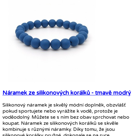
Náramek ze silikonových korálků - tmavě modrý
Silikonový náramek je skvělý módní doplněk, obzvlášť
pokud sportujete nebo vyrážíte k vodě, protože je
voděodolný. Můžete se s ním bez obav sprchovat nebo
koupat. Náramek ze silikonových korálků se skvěle
kombinuje s různými náramky. Díky tomu, že jsou
silikonové korálky pružné, dokonale se na ruce