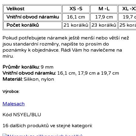
Velikost
XS -S
M -L
XL -X
Vnitřní obvod náramku
16,1 cm
17,9 cm
19,7 
Počet korálků
21 korálků
23 korálků
25 kor
Pokud potřebujete náramek ještě menší nebo větší než
jsou standardní rozměry, napište to prosím do
poznámky k objednávce. Rádi Vám ho navlečeme na
míru.
Průměr korálku:
9 mm
Vnitřní obvod náramku:
16,1 cm, 17,9 cm a 19,7 cm
Materiál:
Silikon, nylon
Výrobce:
Malesach
Kód
NSYEL/BLU
16 dalších produktů ve stejné kategorii: