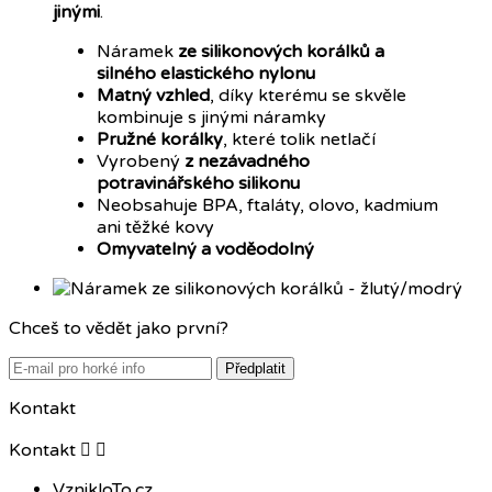
jinými
.
Náramek
ze silikonových korálků a
silného elastického nylonu
Matný vzhled
, díky kterému se skvěle
kombinuje s jinými náramky
Pružné korálky
, které tolik netlačí
Vyrobený
z nezávadného
potravinářského silikonu
Neobsahuje BPA, ftaláty, olovo, kadmium
ani těžké kovy
Omyvatelný a voděodolný
Chceš to vědět jako první?
Předplatit
Kontakt
Kontakt


VznikloTo.cz