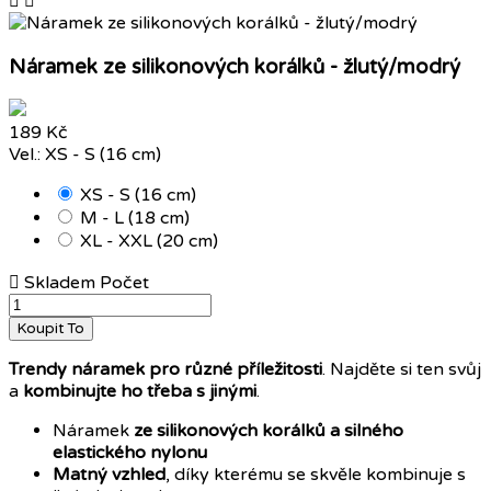


Náramek ze silikonových korálků - žlutý/modrý
189 Kč
Vel.: XS - S (16 cm)
XS - S (16 cm)
M - L (18 cm)
XL - XXL (20 cm)

Skladem
Počet
Koupit To
Trendy náramek
pro různé příležitosti
. Najděte si ten svůj
a
kombinujte ho třeba s jinými
.
Náramek
ze silikonových korálků a silného
elastického nylonu
Matný vzhled
, díky kterému se skvěle kombinuje s