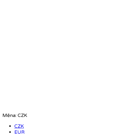
Měna:
CZK
CZK
EUR