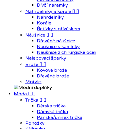
Dívčí náramky
Náhrdelníky a korále


Náhrdelníky
Korále
Řetízky s přívěskem
Náušnice


Dřevěné náušnice
Náušnice s kamínky
Náušnice z chirurgické oceli
Nalepovací šperky
Brože


Kovové brože
Dřevěné brože
Motýlci
Móda


Trička


Dětská trička
Dámská trička
Pánská/unisex trička
Ponožky