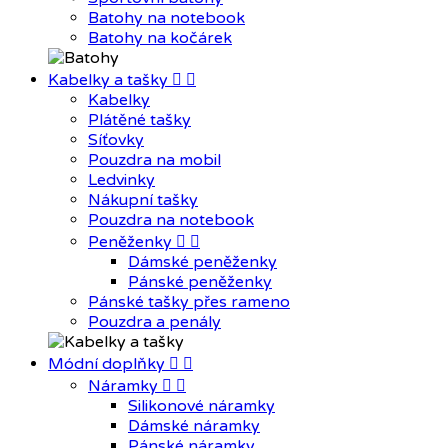
Batohy na notebook
Batohy na kočárek
Kabelky a tašky


Kabelky
Plátěné tašky
Síťovky
Pouzdra na mobil
Ledvinky
Nákupní tašky
Pouzdra na notebook
Peněženky


Dámské peněženky
Pánské peněženky
Pánské tašky přes rameno
Pouzdra a penály
Módní doplňky


Náramky


Silikonové náramky
Dámské náramky
Pánské náramky