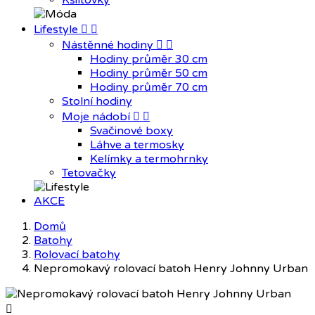
Kšiltovky
Lifestyle


Nástěnné hodiny


Hodiny průměr 30 cm
Hodiny průměr 50 cm
Hodiny průměr 70 cm
Stolní hodiny
Moje nádobí


Svačinové boxy
Láhve a termosky
Kelímky a termohrnky
Tetovačky
AKCE
Domů
Batohy
Rolovací batohy
Nepromokavý rolovací batoh Henry Johnny Urban
